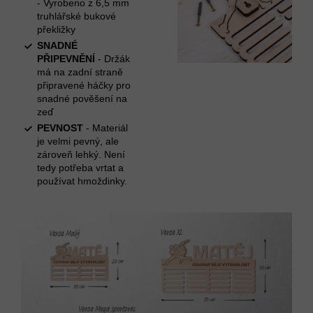
- Vyrobeno z 6,5 mm
truhlářské bukové
překližky
SNADNÉ
PŘIPEVNĚNÍ
- Držák
má na zadní straně
připravené háčky pro
snadné pověšení na
zeď
PEVNOST
- Materiál
je velmi pevný, ale
zároveň lehký. Není
tedy potřeba vrtat a
používat hmoždinky.