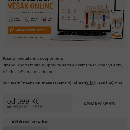
Každá medaile má svůj příběh.
Jméno, sport i motto si upravíte sami a okamžitě uvidíte výsledný
návrh ještě před objednáním.
✏️ Vlastní návrh online
👀 Okamžitý náhled
🇨🇿 Česká výroba
od
599 Kč
ZVOLTE VARIANTU
od
495,04 Kč
bez DPH
Měrná
cena:
Velikost věšáku