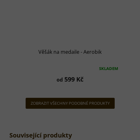
Věšák na medaile - Aerobik
SKLADEM
Průměrné
hodnocení
599 Kč
od
produktu
je
5,0
z
ZOBRAZIT VŠECHNY PODOBNÉ PRODUKTY
5
hvězdiček.
Související produkty