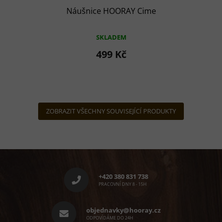
Náušnice HOORAY Cime
SKLADEM
499 Kč
ZOBRAZIT VŠECHNY SOUVISEJÍCÍ PRODUKTY
Z
á
p
+420 380 831 738
a
PRACOVNÍ DNY 8 - 15H
t
í
objednavky@hooray.cz
ODPOVÍDÁME DO 24H