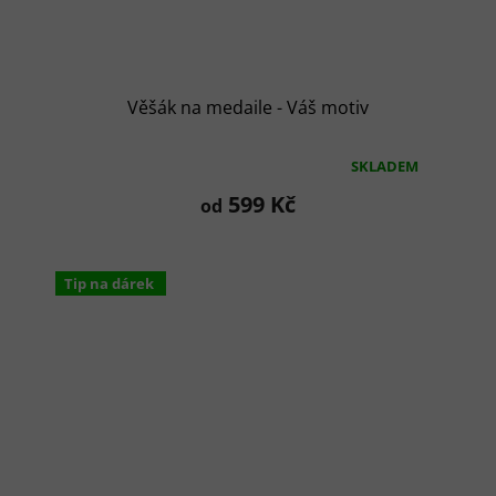
Věšák na medaile - Váš motiv
SKLADEM
Průměrné
hodnocení
599 Kč
od
produktu
je
5,0
z
Tip na dárek
5
hvězdiček.