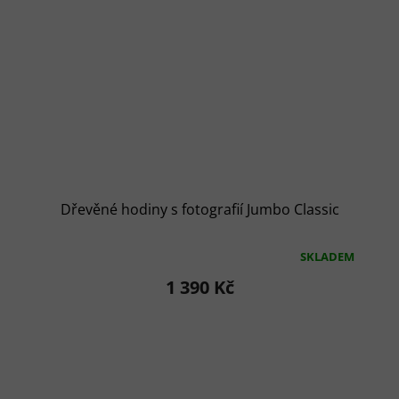
Dřevěné hodiny s fotografií Jumbo Classic
SKLADEM
Průměrné
hodnocení
1 390 Kč
produktu
je
4,9
z
5
hvězdiček.