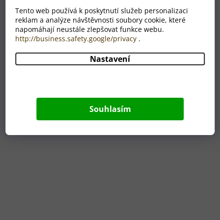
Tento web používá k poskytnutí služeb personalizaci
Dřevěné hodiny s fotografií Jumbo Srdce
reklam a analýze návštěvnosti soubory cookie, které
napomáhají neustále zlepšovat funkce webu.
http://business.safety.google/privacy
.
SKLADEM
Průměrné
hodnocení
Nastavení
1 390 Kč
produktu
je
5,0
z
5
Souhlasím
hvězdiček.