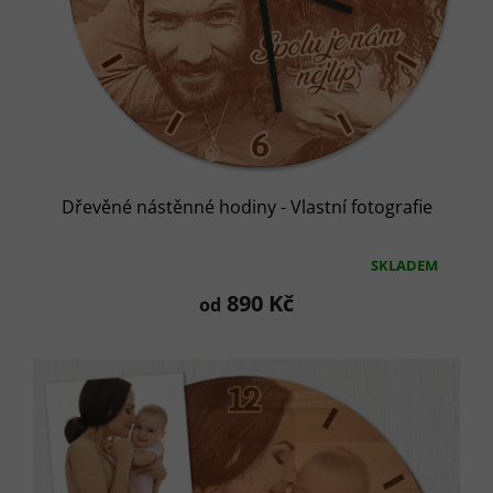
t
ů
Dřevěné nástěnné hodiny - Vlastní fotografie
SKLADEM
Průměrné
hodnocení
890 Kč
od
produktu
je
5,0
z
5
hvězdiček.