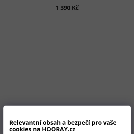
hodnocení
1 390 Kč
produktu
je
5,0
z
5
hvězdiček.
Relevantní obsah a bezpečí pro vaše
cookies na HOORAY.cz