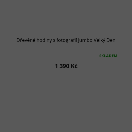
Dřevěné hodiny s fotografií Jumbo Velký Den
SKLADEM
Průměrné
hodnocení
1 390 Kč
produktu
je
5,0
z
5
hvězdiček.