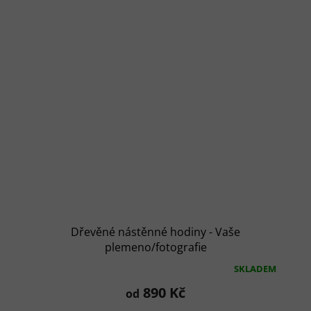
Dřevěné nástěnné hodiny - Vaše
plemeno/fotografie
SKLADEM
Průměrné
hodnocení
890 Kč
od
produktu
je