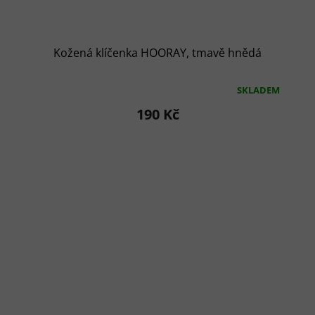
Kožená klíčenka HOORAY, tmavě hnědá
SKLADEM
Průměrné
hodnocení
190 Kč
produktu
je
5,0
z
5
hvězdiček.