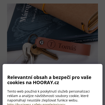
5,0
z
5
hvězdiček.
Relevantní obsah a bezpečí pro vaše
cookies na HOORAY.cz
Tento web používá k poskytnutí služeb personalizaci
reklam a analýze návštěvnosti soubory cookie, které
Kožená klíčenka HOORAY, světle hnědá
napomáhají neustále zlepšovat funkce webu.
http://business.safety.google/privacy
.