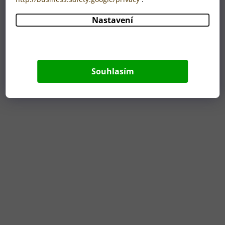
SKLADEM
Průměrné
Nastavení
hodnocení
190 Kč
produktu
je
5,0
z
Souhlasím
5
hvězdiček.