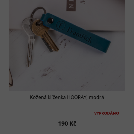
Kožená klíčenka HOORAY, modrá
VYPRODÁNO
Průměrné
hodnocení
190 Kč
produktu
je