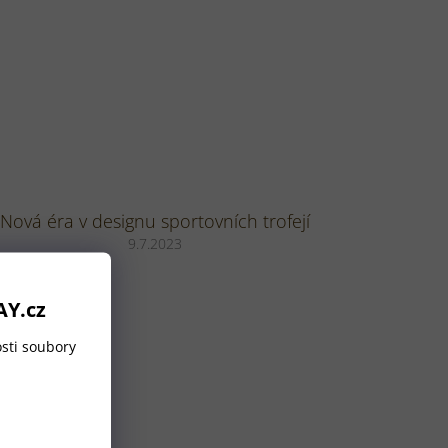
Nová éra v designu sportovních trofejí
9.7.2023
AY.cz
sti soubory