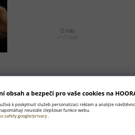
O nás
21.11.2024
s
ní obsah a bezpečí pro vaše cookies na HOOR
žívá k poskytnutí služeb personalizaci reklam a analýze návštěvno
 napomáhají neustále zlepšovat funkce webu.
ss.safety.google/privacy
.