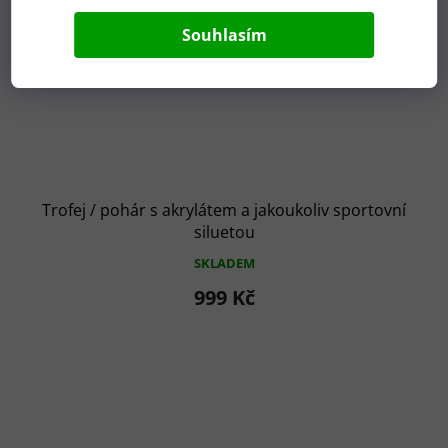
Souhlasím
Trofej / pohár s akrylátem a jakoukoliv sportovní
siluetou
SKLADEM
999 Kč