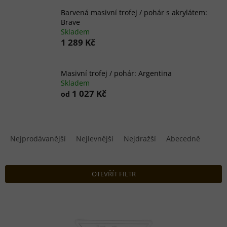
Barvená masivní trofej / pohár s akrylátem:
Brave
Skladem
1 289 Kč
Masivní trofej / pohár: Argentina
Skladem
1 027 Kč
od
Ř
a
Nejprodávanější
Nejlevnější
Nejdražší
Abecedně
z
e
n
OTEVŘÍT FILTR
í
p
V
r
ý
o
p
d