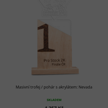
i
u
s
k
p
t
r
ů
o
d
u
k
t
ů
Masivní trofej / pohár s akrylátem: Nevada
SKLADEM