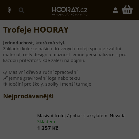
Přejít
na
N
obsah
K
Trofeje HOORAY
Jednoduchost, která má styl.
Základní kolekce našich dřevěných trofejí spojuje kvalitní
materiál, čistý design a možnost jemné personalizace – pro
každou příležitost, kde záleží na dojmu.
🌿 Masivní dřevo a ruční zpracování
🖋 Jemné gravírování loga nebo textu
🎯 Ideální pro školy, spolky i menší turnaje
Nejprodávanější
Masivní trofej / pohár s akrylátem: Nevada
Skladem
1 357 Kč