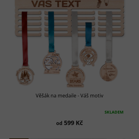
Věšák na medaile - Váš motiv
SKLADEM
Průměrné
hodnocení
599 Kč
od
produktu
je
5,0