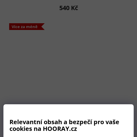
hodnocení
540 Kč
produktu
je
5,0
Více za méně
z
5
hvězdiček.
Relevantní obsah a bezpečí pro vaše
cookies na HOORAY.cz