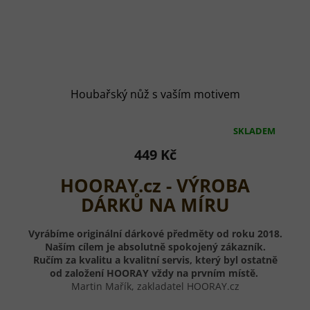
Houbařský nůž s vaším motivem
SKLADEM
Průměrné
hodnocení
449 Kč
produktu
je
HOORAY.cz - VÝROBA
5,0
z
DÁRKŮ NA MÍRU
5
hvězdiček.
Vyrábíme originální dárkové předměty od roku 2018.
Naším cílem je absolutně spokojený zákazník.
Ručím za kvalitu a kvalitní servis, který byl ostatně
od založení HOORAY vždy na prvním místě.
Martin Mařík, zakladatel HOORAY.cz