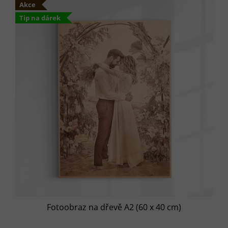
Akce
z
5
Tip na dárek
hvězdiček.
Fotoobraz na dřevě A2 (60 x 40 cm)