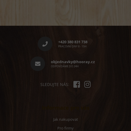
Z
á
p
+420 380 831 738
a
PRACOVNÍ DNY 8 - 15H
t
í
objednavky@hooray.cz
ODPOVÍDÁME DO 24H
SLEDUJTE NÁS:
Informace pro vás
Jak nakupovat
Pro firmy