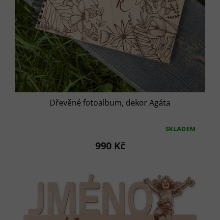
Dřevěné fotoalbum, dekor Agáta
SKLADEM
Průměrné
hodnocení
990 Kč
produktu
je
5,0
z
5
hvězdiček.