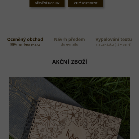
B
DŘEVĚNÉ HODINY
CELÝ SORTIMENT
A
D
Á
R
Oceněný obchod
Návrh předem
Vypalování textu
98% na Heureka.cz
do e-mailu
na zakázku (již v ceně)
K
Ů
AKČNÍ ZBOŽÍ
N
A
M
Í
R
U