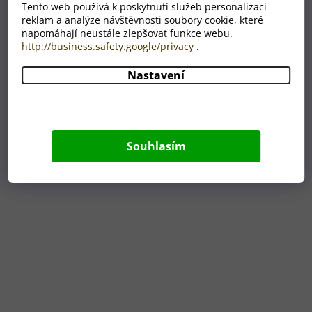
Tento web používá k poskytnutí služeb personalizaci
reklam a analýze návštěvnosti soubory cookie, které
Kšiltovka s motivem na míru, apple green
napomáhají neustále zlepšovat funkce webu.
http://business.safety.google/privacy
.
SKLADEM
Nastavení
389 Kč
Souhlasím