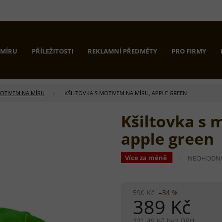
 MÍRU
PŘÍLEŽITOSTI
REKLAMNÍ PŘEDMĚTY
PRO FIRMY
MOTIVEM NA MÍRU
KŠILTOVKA S MOTIVEM NA MÍRU, APPLE GREEN
Kšiltovka s 
apple green
PRŮMĚRNÉ
Více za méně
NEOHODN
HODNOCEN
PRODUKTU
JE
0,0
590 Kč
–34 %
389 Kč
Z
5
HVĚZDIČEK
321,49 Kč bez DPH