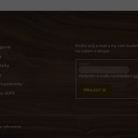
mace pro vás
Odebírat newsletter
Vložte svůj e-mail a my vám bude
upovat
na našem e-shopu.
y
E-mail
dárky
y
Vložením e-mailu souhlasíte s
po
ní podmínky
PŘIHLÁSIT SE
ky GDPR
va vyhrazena.