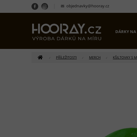
Přejít
objednavky@hooray.cz
na
obsah
DÁRKY NA
DOMŮ
PŘÍLEŽITOSTI
MERCH
KŠILTOVKY S 