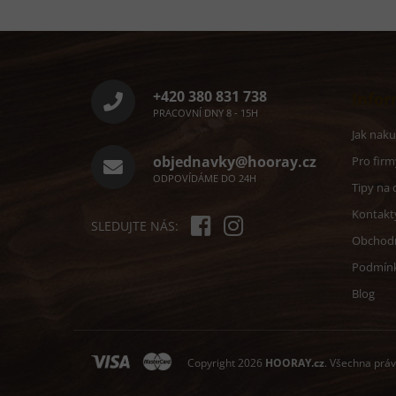
Z
á
p
a
+420 380 831 738
Infor
t
PRACOVNÍ DNY 8 - 15H
í
Jak nak
objednavky@hooray.cz
Pro firm
ODPOVÍDÁME DO 24H
Tipy na 
Kontakt
SLEDUJTE NÁS:
Obchod
Podmín
Blog
Copyright 2026
HOORAY.cz
. Všechna prá