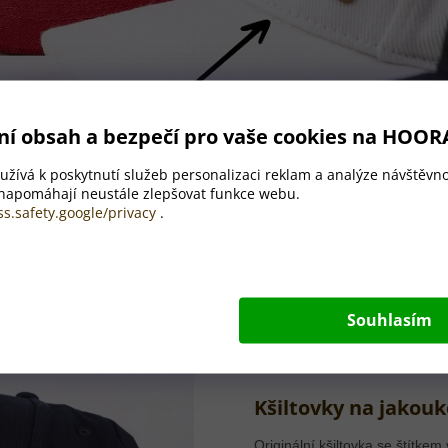
ní obsah a bezpečí pro vaše cookies na HOOR
žívá k poskytnutí služeb personalizaci reklam a analýze návštěvno
 napomáhají neustále zlepšovat funkce webu.
ss.safety.google/privacy
.
Souhlasím
Kšiltovky na jakouko
Originální kšiltovka se štítkem