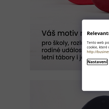
Relevant
Tento web pou
cookie, které
http://busine
Nastavení