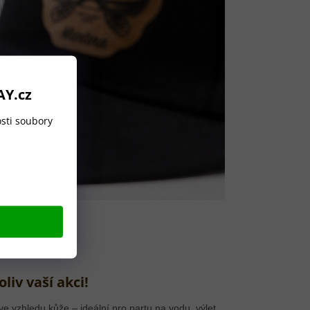
AY.cz
sti soubory
liv vaší akci!
 ve vzhledu kůže – ideální pro partu na vodu, výlet