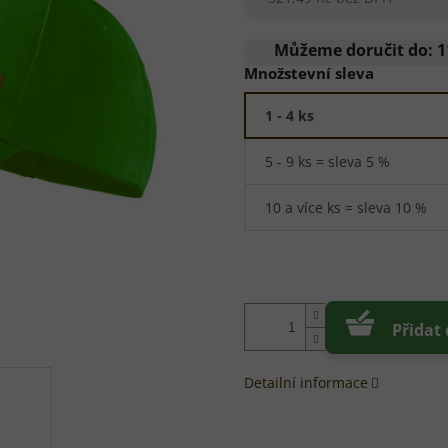
Měrná
cena:
Můžeme doručit do:
1
Množstevní sleva
1 - 4 ks
5 - 9 ks = sleva 5 %
10 a více ks = sleva 10 %
Přidat
Detailní informace