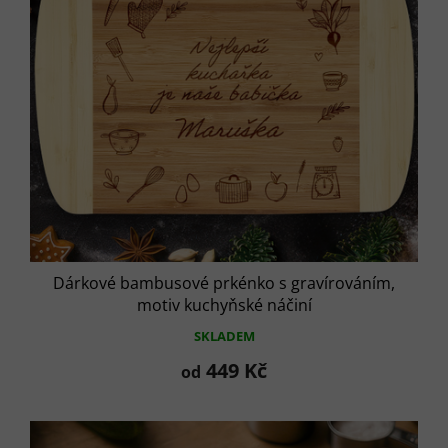
ů
o
d
u
k
t
ů
Dárkové bambusové prkénko s gravírováním,
motiv kuchyňské náčiní
SKLADEM
449 Kč
od