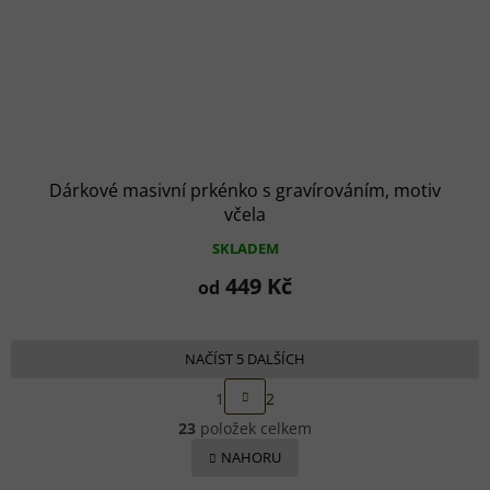
Dárkové masivní prkénko s gravírováním, motiv
včela
SKLADEM
449 Kč
od
NAČÍST 5 DALŠÍCH
S
1
2
t
O
r
23
položek celkem
v
á
l
NAHORU
n
á
k