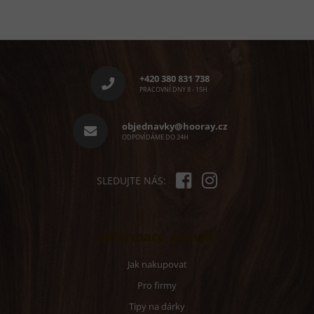
d
o
a
v
c
á
í
n
Z
í
p
á
r
p
v
+420 380 831 738
a
k
PRACOVNÍ DNY 8 - 15H
y
t
v
í
objednavky@hooray.cz
ý
ODPOVÍDÁME DO 24H
p
i
s
u
SLEDUJTE NÁS:
Informace pro vás
Jak nakupovat
Pro firmy
Tipy na dárky