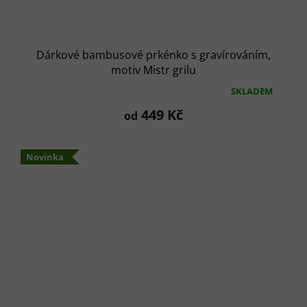
Dárkové bambusové prkénko s gravírováním,
motiv Mistr grilu
SKLADEM
Průměrné
hodnocení
449 Kč
od
produktu
je
5,0
Novinka
z
5
hvězdiček.