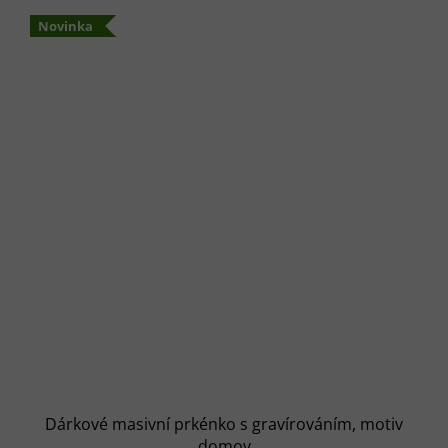
5,0
Novinka
z
5
hvězdiček.
Dárkové masivní prkénko s gravírováním, motiv
domov