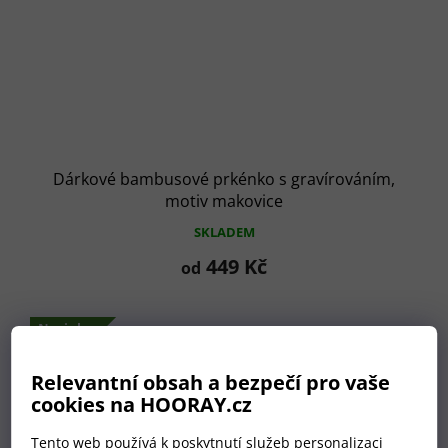
Dárkové bambusové prkénko s gravírováním,
motiv makovice
SKLADEM
449 Kč
od
Novinka
Relevantní obsah a bezpečí pro vaše
cookies na HOORAY.cz
Tento web používá k poskytnutí služeb personalizaci