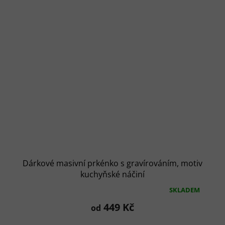
Dárkové masivní prkénko s gravírováním, motiv
kuchyňské náčiní
SKLADEM
Průměrné
hodnocení
449 Kč
od
produktu
je