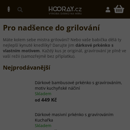
Přejít
na
N
obsah
K
Pro nadšence do grilování
Máte kolem sebe mistra grilování? Nebo vaše babička dělá ty
nejlepší kynuté knedlíky? Darujte jim
dárkové prkénko s
vlastním motivem
. Každý kus je originál, gravírování je plně ve
vaší režii (samozřejmě bez příplatku).
Nejprodávanější
Dárkové bambusové prkénko s gravírováním,
motiv kuchyňské náčiní
Skladem
449 Kč
od
Dárkové masivní prkénko s gravírováním
Kuchařka
Skladem