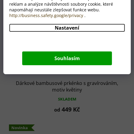
reklam a analýze návštěvnosti soubory cookie, které
napomáhají neustále zlepšovat funkce webu.
http://business.safety.google/privacy
.
Nastavení
Souhlasím
Dárkové bambusové prkénko s gravírováním,
motiv květiny
SKLADEM
449 Kč
od
Novinka