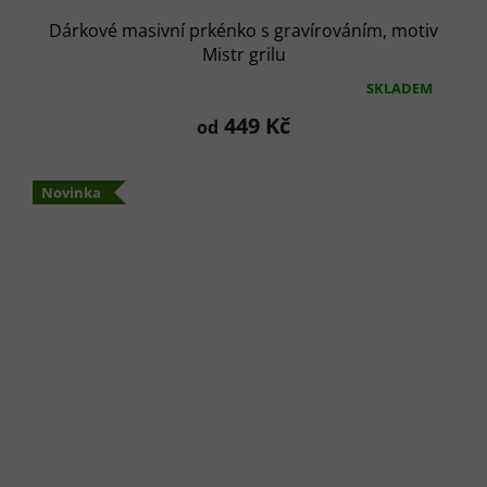
Dárkové masivní prkénko s gravírováním, motiv
Mistr grilu
SKLADEM
Průměrné
hodnocení
449 Kč
od
produktu
je
5,0
Novinka
z
5
hvězdiček.