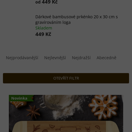
449 Kč
od
Dárkové bambusové prkénko 20 x 30 cm s
gravírováním loga
Skladem
449 Kč
Ř
a
Nejprodávanější
Nejlevnější
Nejdražší
Abecedně
z
e
n
OTEVŘÍT FILTR
í
p
V
r
ý
Novinka
o
p
d
i
u
s
k
p
t
r