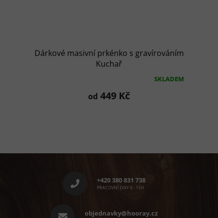
Dárkové masivní prkénko s gravírováním
Kuchař
SKLADEM
Průměrné
hodnocení
449 Kč
od
produktu
je
5,0
z
5
hvězdiček.
Z
á
p
+420 380 831 738
a
PRACOVNÍ DNY 8 - 15H
t
í
objednavky@hooray.cz