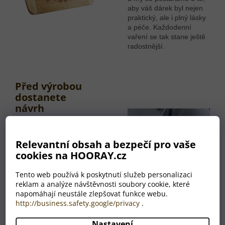
aby váš dárek byl nejen
praktický, ale i plný lásky
a péče. Každodenní
vaření se tak stane ještě
radostnější.
Před výrobou
dostanete
návrh
Po odeslání objednávky
vám zašleme do vaší e-
Relevantní obsah a bezpečí pro vaše
mailové schránky odkaz
cookies na HOORAY.cz
na počítačovou
vizualizaci věšáku
Tento web používá k poskytnutí služeb personalizaci
vytvořenou podle vašich
reklam a analýze návštěvnosti soubory cookie, které
požadavků.
napomáhají neustále zlepšovat funkce webu.
Jakmile návrh schválíte,
http://business.safety.google/privacy
.
pouštíme se do výroby.
Nastavení