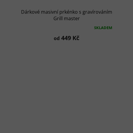
Dárkové masivní prkénko s gravírováním
Grill master
SKLADEM
Průměrné
hodnocení
449 Kč
od
produktu
je
5,0
z
5
hvězdiček.