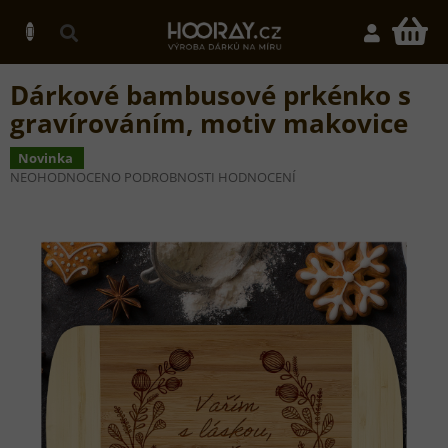
Přejít
na
N
obsah
K
Dárkové bambusové prkénko s
gravírováním, motiv makovice
Novinka
PRŮMĚRNÉ
NEOHODNOCENO
PODROBNOSTI HODNOCENÍ
HODNOCENÍ
PRODUKTU
JE
0,0
Z
5
HVĚZDIČEK.