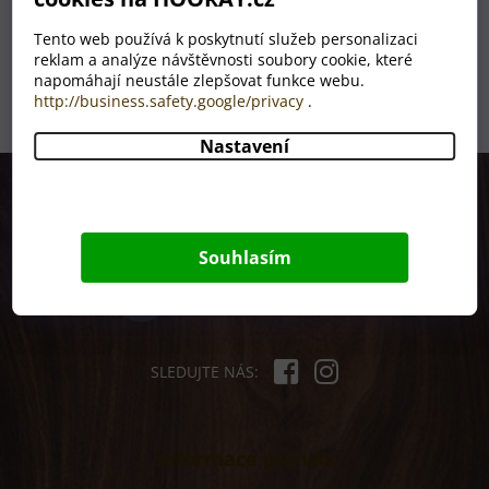
Tento web používá k poskytnutí služeb personalizaci
ODESLAT
reklam a analýze návštěvnosti soubory cookie, které
napomáhají neustále zlepšovat funkce webu.
http://business.safety.google/privacy
.
Nastavení
Z
á
p
+420 380 831 738
a
PRACOVNÍ DNY 8 - 15H
t
Souhlasím
í
objednavky@hooray.cz
ODPOVÍDÁME DO 24H
SLEDUJTE NÁS:
Informace pro vás