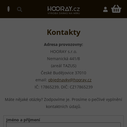
Přejít
na
N
obsah
K
Kontakty
Adresa provozovny:
HOORAY s.r.o.
Nemanická 441/8
(areál TAZUS)
České Budějovice 37010
email:
objednavky@hooray.cz
IČ: 17865239, DIČ: CZ
17865239
Máte nějaké otázky? Zodpovíme je. Prosíme o pečlivé vyplnění
kontaktních údajů.
Jméno a příjmení