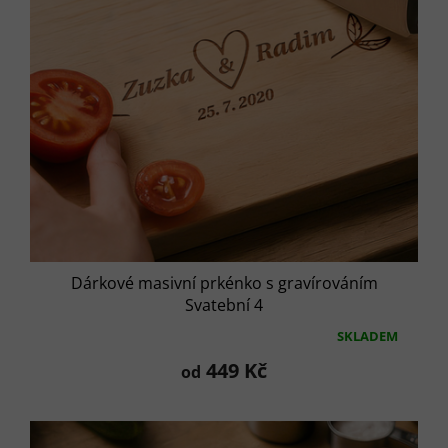
ů
o
d
u
k
t
ů
Dárkové masivní prkénko s gravírováním
Svatební 4
SKLADEM
Průměrné
hodnocení
449 Kč
od
produktu
je
5,0
z