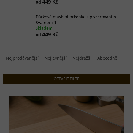
449 Kč
od
Dárkové masivní prkénko s gravírováním
Svatební 1
Skladem
449 Kč
od
Ř
a
Nejprodávanější
Nejlevnější
Nejdražší
Abecedně
z
e
n
OTEVŘÍT FILTR
í
p
V
r
ý
o
p
d
i
u
s
k
p
t
r