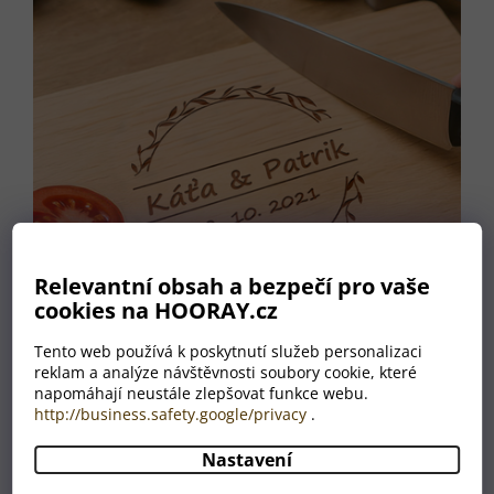
5
hvězdiček.
Relevantní obsah a bezpečí pro vaše
cookies na HOORAY.cz
Tento web používá k poskytnutí služeb personalizaci
reklam a analýze návštěvnosti soubory cookie, které
napomáhají neustále zlepšovat funkce webu.
http://business.safety.google/privacy
.
Dárkové masivní prkénko s gravírováním
Svatební 3
Nastavení
SKLADEM