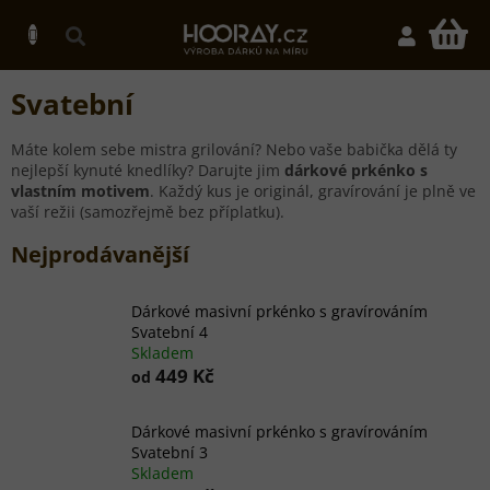
Přejít
na
N
obsah
K
Svatební
Máte kolem sebe mistra grilování? Nebo vaše babička dělá ty
nejlepší kynuté knedlíky? Darujte jim
dárkové prkénko s
vlastním motivem
. Každý kus je originál, gravírování je plně ve
vaší režii (samozřejmě bez příplatku).
Nejprodávanější
Dárkové masivní prkénko s gravírováním
Svatební 4
Skladem
449 Kč
od
Dárkové masivní prkénko s gravírováním
Svatební 3
Skladem