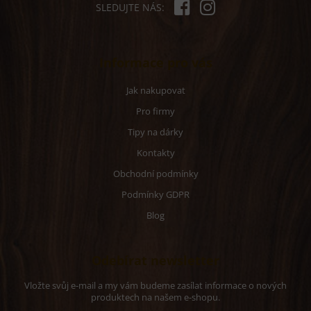
p
SLEDUJTE NÁS:
i
s
u
Informace pro vás
Jak nakupovat
Pro firmy
Tipy na dárky
Kontakty
Obchodní podmínky
Podmínky GDPR
Blog
Odebírat newsletter
Vložte svůj e-mail a my vám budeme zasílat informace o nových
produktech na našem e-shopu.