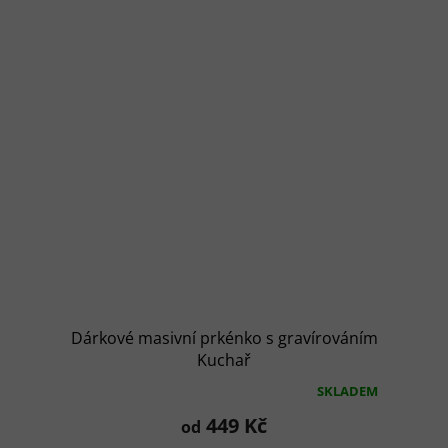
hvězdiček.
Dárkové masivní prkénko s gravírováním
Kuchař
SKLADEM
Průměrné
hodnocení
449 Kč
od
produktu