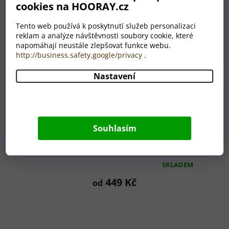
cookies na HOORAY.cz
Tento web používá k poskytnutí služeb personalizaci
reklam a analýze návštěvnosti soubory cookie, které
napomáhají neustále zlepšovat funkce webu.
http://business.safety.google/privacy
.
Nastavení
Souhlasím
Dárkové masivní prkénko s gravírováním
Grill master
SKLADEM
Průměrné
hodnocení
449 Kč
od
produktu
je
5,0
z
5