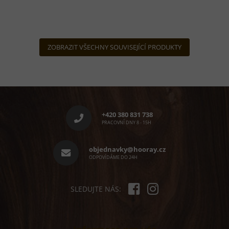
je
5,0
z
5
hvězdiček.
ZOBRAZIT VŠECHNY SOUVISEJÍCÍ PRODUKTY
Z
á
p
+420 380 831 738
a
PRACOVNÍ DNY 8 - 15H
t
í
objednavky@hooray.cz
ODPOVÍDÁME DO 24H
SLEDUJTE NÁS: