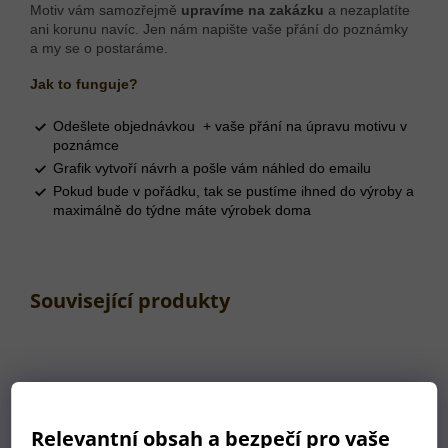
Motiv vám samozřejmě
upravíme na zakázku
a nezaplatíte
ani korunu navíc. Jen nám napište vaše přání do poznámky
a my se o postaráme.
Jak to funguje?
Odešlete objednávkou + vaše přání na úpravu motivu v
poznámce
Grafik vytvoří návrh a pošle vám náhled do emailu
Pokud bude v pořádku, tak se pustíme ihned do výroby a
maximálně do týdne máte výrobek doma
Související produkty
Relevantní obsah a bezpečí pro vaše