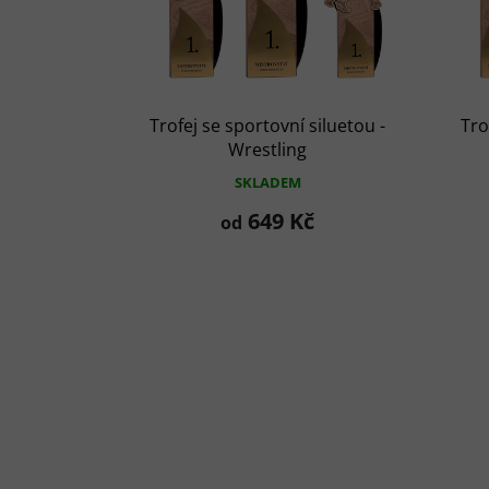
d
u
k
t
ů
Trofej se sportovní siluetou -
Tro
Wrestling
SKLADEM
649 Kč
od