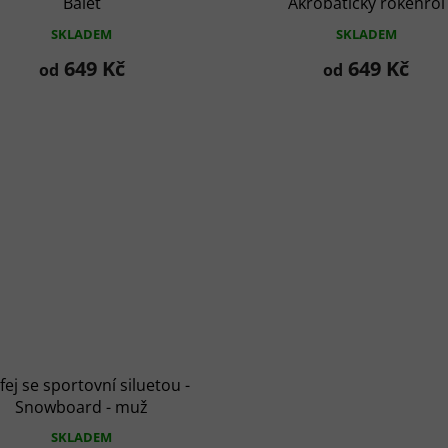
Balet
Akrobatický rokenrol
SKLADEM
SKLADEM
649 Kč
649 Kč
od
od
fej se sportovní siluetou -
Snowboard - muž
SKLADEM