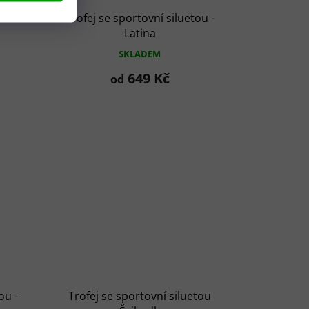
ou -
Trofej se sportovní siluetou -
Latina
SKLADEM
649 Kč
od
ou -
Trofej se sportovní siluetou