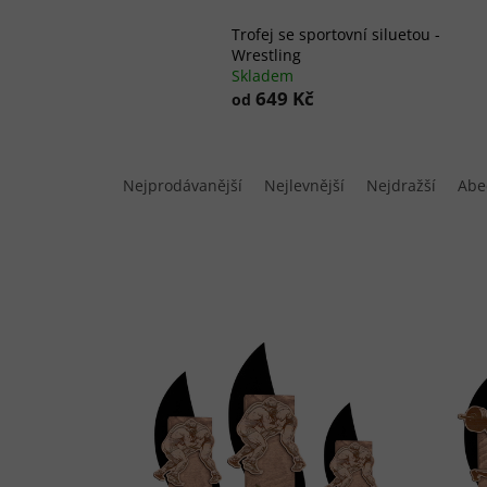
Trofej se sportovní siluetou -
Wrestling
Skladem
649 Kč
od
Ř
a
Nejprodávanější
Nejlevnější
Nejdražší
Abe
z
e
n
í
p
V
r
ý
o
p
d
i
u
s
k
p
t
r
ů
o