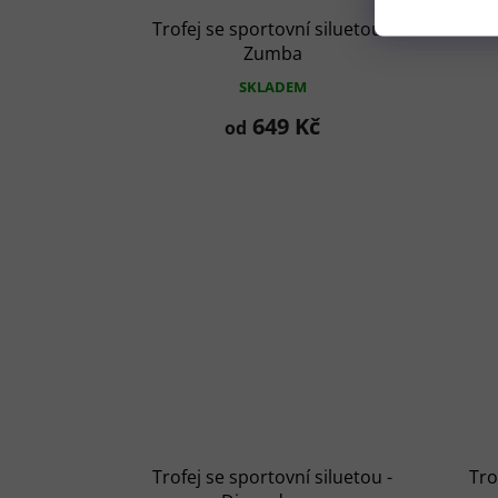
Trofej se sportovní siluetou -
Tro
Zumba
SKLADEM
649 Kč
od
Trofej se sportovní siluetou -
Tro