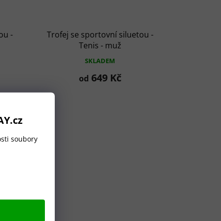
ou -
Trofej se sportovní siluetou -
Tenis - muž
SKLADEM
649 Kč
od
AY.cz
sti soubory