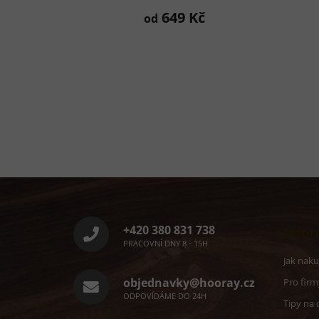
649 Kč
od
Z
á
p
a
+420 380 831 738
Infor
t
PRACOVNÍ DNY 8 - 15H
í
Jak nak
objednavky@hooray.cz
Pro firm
ODPOVÍDÁME DO 24H
Tipy na 