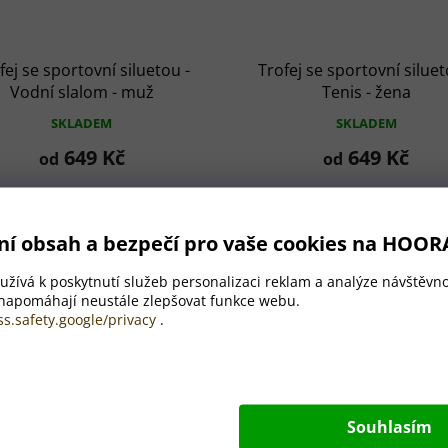
fej se sportovní siluetou -
Trofej se sportovní siluet
Vodní slalom - muž
Tenis - žena
SKLADEM
SKLADEM
649 Kč
649 Kč
od
od
ní obsah a bezpečí pro vaše cookies na HOOR
žívá k poskytnutí služeb personalizaci reklam a analýze návštěvno
 napomáhají neustále zlepšovat funkce webu.
ss.safety.google/privacy
.
Souhlasím