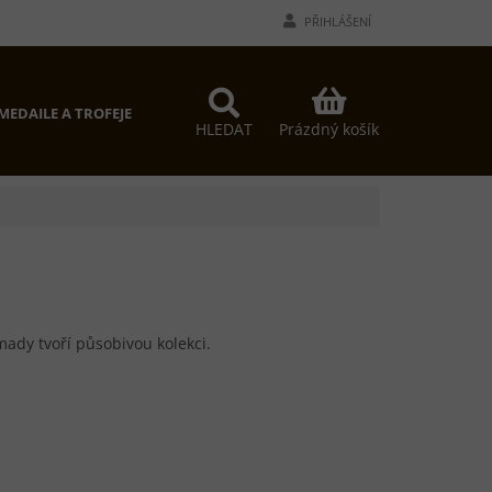
PŘIHLÁŠENÍ
NÁKUPNÍ
MEDAILE A TROFEJE
PROČ MY?
KONTAKTY
KOŠÍK
Prázdný košík
HLEDAT
mady tvoří působivou kolekci.