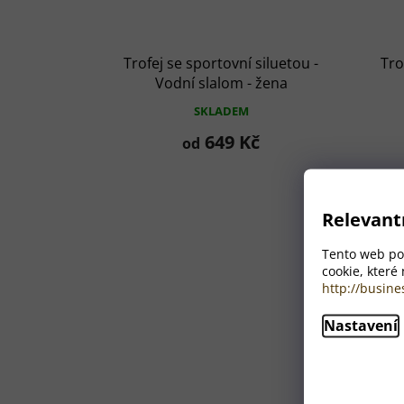
Trofej se sportovní siluetou -
Tro
Vodní slalom - žena
SKLADEM
649 Kč
od
Relevant
Tento web pou
cookie, které
http://busine
Nastavení