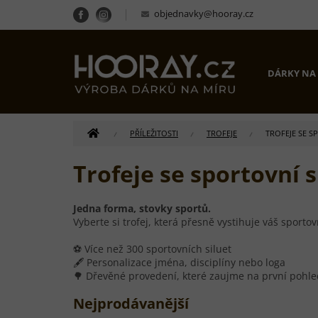
Přejít
objednavky@hooray.cz
na
obsah
DÁRKY NA
DOMŮ
PŘÍLEŽITOSTI
TROFEJE
TROFEJE SE S
Trofeje se sportovní 
Jedna forma, stovky sportů.
Vyberte si trofej, která přesně vystihuje váš sport
⚽ Více než 300 sportovních siluet
🖋 Personalizace jména, disciplíny nebo loga
🌳 Dřevěné provedení, které zaujme na první pohle
Nejprodávanější