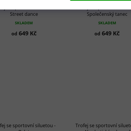
fej se sportovní siluetou -
Trofej se sportovní siluet
Street dance
Společenský tanec
SKLADEM
SKLADEM
649 Kč
649 Kč
od
od
fej se sportovní siluetou -
Trofej se sportovní siluet