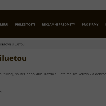
 MÍRU
PŘÍLEŽITOSTI
REKLAMNÍ PŘEDMĚTY
PRO FIRMY
PORTOVNÍ SILUETOU
siluetou
ovní turnaj, soutěž nebo klub. Každá silueta má své kouzlo – a dohro
d