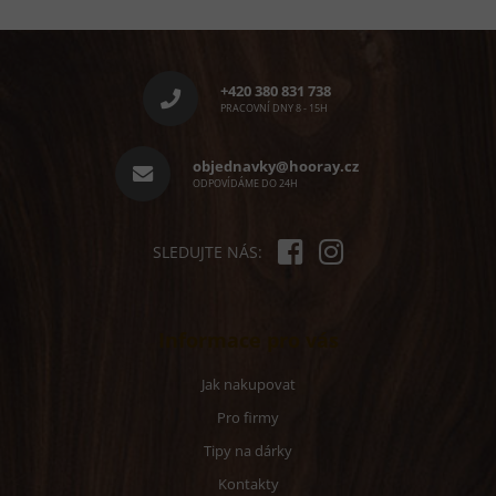
Z
á
p
+420 380 831 738
a
PRACOVNÍ DNY 8 - 15H
t
í
objednavky@hooray.cz
ODPOVÍDÁME DO 24H
SLEDUJTE NÁS:
Informace pro vás
Jak nakupovat
Pro firmy
Tipy na dárky
Kontakty