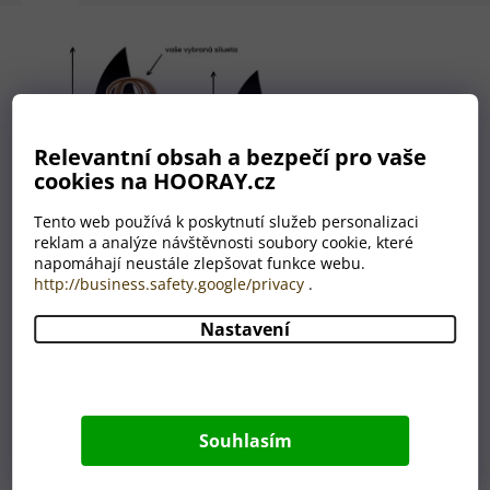
Relevantní obsah a bezpečí pro vaše
cookies na HOORAY.cz
Tento web používá k poskytnutí služeb personalizaci
reklam a analýze návštěvnosti soubory cookie, které
napomáhají neustále zlepšovat funkce webu.
http://business.safety.google/privacy
.
Nastavení
Nemáte grafika? Nevadí!
Máme celé grafické oddělení,
které je Vám plně k dispozici.
Souhlasím
A to ZDARMA.
Úplně nám stačí, když nám do