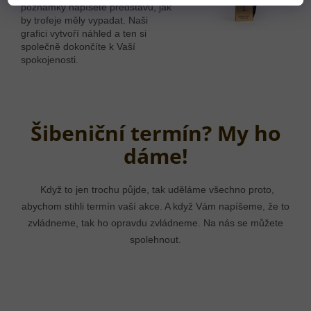
poznámky napíšete představu, jak
by trofeje měly vypadat. Naši
grafici vytvoří náhled a ten si
společně dokončíte k Vaší
spokojenosti.
Šibeniční termín? My ho
dáme!
Když to jen trochu půjde, tak uděláme všechno proto,
abychom stihli termín vaší akce. A když Vám napíšeme, že to
zvládneme, tak ho opravdu zvládneme. Na nás se můžete
spolehnout.