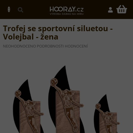
Přejít
na
N
obsah
K
Trofej se sportovní siluetou -
Volejbal - žena
PRŮMĚRNÉ
NEOHODNOCENO
PODROBNOSTI HODNOCENÍ
HODNOCENÍ
PRODUKTU
JE
0,0
Z
5
HVĚZDIČEK.