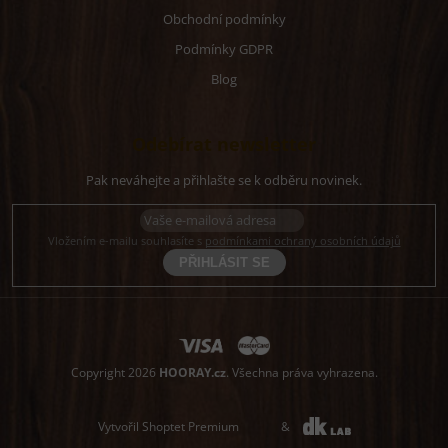
Obchodní podmínky
Podmínky GDPR
Blog
Odebírat newsletter
Vložením e-mailu souhlasíte s
podmínkami ochrany osobních údajů
PŘIHLÁSIT
SE
Copyright 2026
HOORAY.cz
. Všechna práva vyhrazena.
Vytvořil Shoptet Premium
&