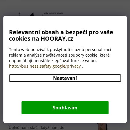
Relevantní obsah a bezpečí pro vaše
cookies na HOORAY.cz
Tento web používá k poskytnutí služeb personalizaci
reklam a analýze návštěvnosti soubory cookie, které
napomáhají neustále zlepšovat funkce webu.
http://business.safety.google/privacy
.
Nastavení
Nemáte grafika? Nevadí!
Máme celé grafické oddělení,
které je Vám plně k dispozici.
Souhlasím
A to ZDARMA.
Úplně nám stačí, když nám do