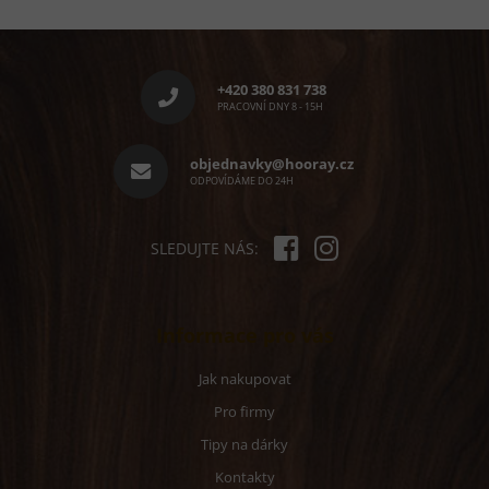
Z
á
p
+420 380 831 738
a
PRACOVNÍ DNY 8 - 15H
t
í
objednavky@hooray.cz
ODPOVÍDÁME DO 24H
SLEDUJTE NÁS:
Informace pro vás
Jak nakupovat
Pro firmy
Tipy na dárky
Kontakty