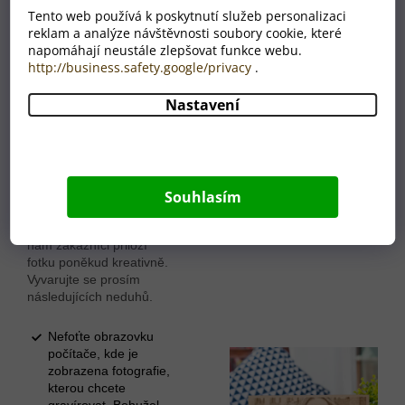
Tento web používá k poskytnutí služeb personalizaci
reklam a analýze návštěvnosti soubory cookie, které
napomáhají neustále zlepšovat funkce webu.
http://business.safety.google/privacy
.
Odeslání do 48 hodin
Nastavení
Jsme opravdu rychlí. V případě kvalitní fotografie do 48
hodin předáváme dopravci.
Časté omyly
Souhlasím
Občas se nám stane, že
nám zákazníci přiloží
fotku poněkud kreativně.
Vyvarujte se prosím
následujících neduhů.
Nefoťte obrazovku
počítače, kde je
zobrazena fotografie,
kterou chcete
gravírovat. Bohužel