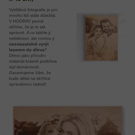
Vytištěná fotografie je pro
mnoho lidí stále důležitá.
V HOORAY pevně
věříme, že je to tak
správně. A co takhle ji
netisknout, ale rovnou ji
nesmazatelně vyrýt
laserem do dřeva
?
Dřevo jako přírodní
materiál krásně podtrhne
styl domácnosti.
Garantujeme Vám, že
bude dělat na skříňce
opravdovou radost!