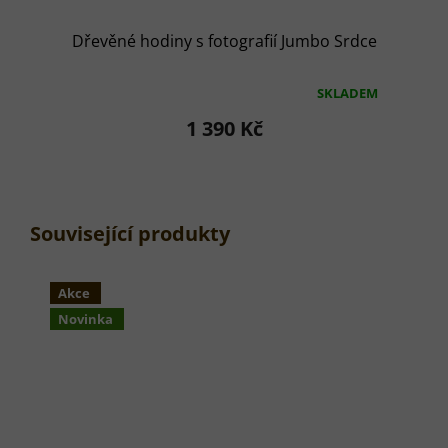
Dřevěné hodiny s fotografií Jumbo Srdce
SKLADEM
Průměrné
hodnocení
1 390 Kč
produktu
je
5,0
z
5
hvězdiček.
Související produkty
Akce
Novinka