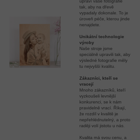
upraví vaše fotografie
tak, aby na dřevě
vypadaly dokonale. To je
úroveň péče, kterou jinde
nenajdete.
Unikátní technologie
výroby
Naše stroje jsme
speciálně upravili tak, aby
výsledné fotografie měly
tu nejvyšší kvalitu.
Zákazníci, kteří se
vracejí
Mnoho zákazníků, kteří
vyzkoušeli levnější
konkurenci, se k nám
pravidelně vrací. Říkají,
že rozdíl v kvalitě je
nepřehlédnutelný, a proto
raději volí jistotu u nás.
Kvalita má svou cenu, a