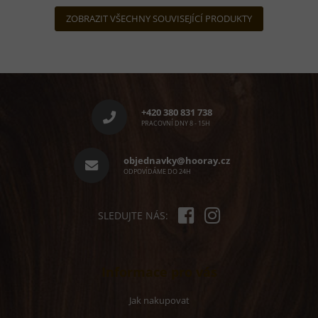
ZOBRAZIT VŠECHNY SOUVISEJÍCÍ PRODUKTY
Z
á
p
+420 380 831 738
a
PRACOVNÍ DNY 8 - 15H
t
í
objednavky@hooray.cz
ODPOVÍDÁME DO 24H
SLEDUJTE NÁS:
Informace pro vás
Jak nakupovat