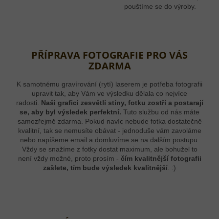
pouštíme se do výroby.
PŘÍPRAVA FOTOGRAFIE PRO VÁS
ZDARMA
K samotnému gravírování (rytí) laserem je potřeba fotografii
upravit tak, aby Vám ve výsledku dělala co nejvíce
radosti.
Naši grafici zesvětlí stíny, fotku zostří a postarají
se, aby byl výsledek perfektní.
Tuto službu od nás máte
samozřejmě zdarma. Pokud navíc nebude fotka dostatečně
kvalitní, tak se nemusíte obávat - jednoduše vám zavoláme
nebo napíšeme email a domluvíme se na dalším postupu.
Vždy se snažíme z fotky dostat maximum, ale bohužel to
není vždy možné, proto prosím -
čím kvalitnější fotografii
zašlete, tím bude výsledek kvalitnější
. :)