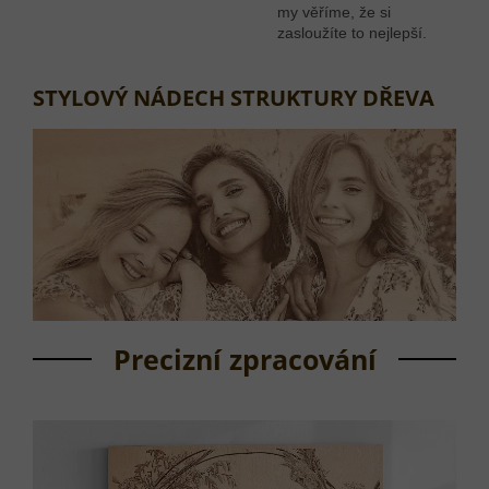
my věříme, že si
zasloužíte to nejlepší.
STYLOVÝ NÁDECH STRUKTURY DŘEVA
Precizní zpracování