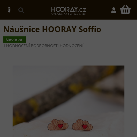
Přejít
na
N
obsah
K
Náušnice HOORAY Soffio
Novinka
PRŮMĚRNÉ
1 HODNOCENÍ
PODROBNOSTI HODNOCENÍ
HODNOCENÍ
PRODUKTU
JE
4,0
Z
5
HVĚZDIČEK.