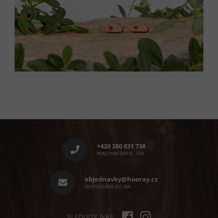
Z
á
p
+420 380 831 738
a
PRACOVNÍ DNY 8 - 15H
t
í
objednavky@hooray.cz
ODPOVÍDÁME DO 24H
SLEDUJTE NÁS: