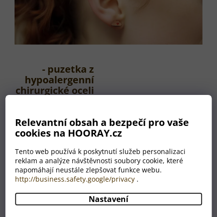
- puzetka z
hypoalergenní
chirurgické oceli
- silikonová
transparentní
Relevantní obsah a bezpečí pro vaše
zarážka
cookies na HOORAY.cz
- ošetřeno
Tento web používá k poskytnutí služeb personalizaci
přírodním
reklam a analýze návštěvnosti soubory cookie, které
voskem
napomáhají neustále zlepšovat funkce webu.
http://business.safety.google/privacy
.
Nastavení
Jednoduché a