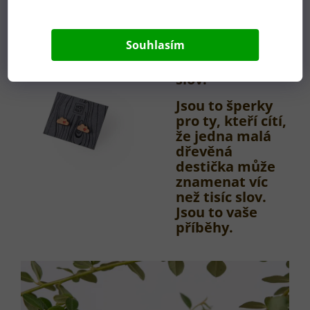
elegantní, naše
náušnice ze
dřeva vás spojí s
Souhlasím
přírodou bez
zbytečných
slov.
Jsou to šperky
pro ty, kteří cítí,
že jedna malá
dřevěná
destička může
znamenat víc
než tisíc slov.
Jsou to vaše
příběhy.