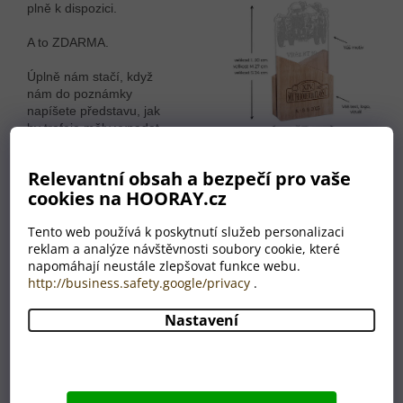
plně k dispozici.
A to ZDARMA.
Úplně nám stačí, když
nám do poznámky
napíšete představu, jak
by trofeje měly vypadat.
Naši grafici vytvoří náhled
a ten si společně
Relevantní obsah a bezpečí pro vaše
dokončíte k Vaší
cookies na HOORAY.cz
spokojenosti.
Tento web používá k poskytnutí služeb personalizaci
reklam a analýze návštěvnosti soubory cookie, které
napomáhají neustále zlepšovat funkce webu.
Motiv a obsah je zcela na
http://business.safety.google/privacy
.
Vás!
Nastavení
Každou trofej vyrábíme jako originál. Je zcela na Vás, jak
bude ve finále vypadat. Stačí nám do poznámky napsat vaši