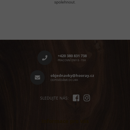
spolehnout.
Z
á
p
+420 380 831 738
a
PRACOVNÍ DNY 8 - 15H
t
í
objednavky@hooray.cz
ODPOVÍDÁME DO 24H
SLEDUJTE NÁS:
Informace pro vás