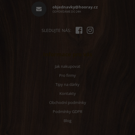
í
objednavky@hooray.cz
ODPOVÍDÁME DO 24H
SLEDUJTE NÁS:
Informace pro vás
Jak nakupovat
Pro firmy
Tipy na dárky
Kontakty
Obchodní podmínky
Podmínky GDPR
Blog