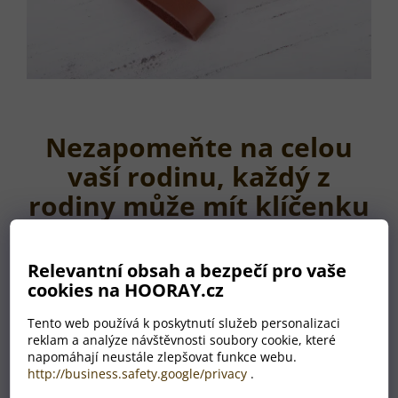
Nezapomeňte na celou
vaší rodinu, každý z
rodiny může mít klíčenku
se jménem ve své
oblíbené barvě.
Relevantní obsah a bezpečí pro vaše
cookies na HOORAY.cz
Tento web používá k poskytnutí služeb personalizaci
reklam a analýze návštěvnosti soubory cookie, které
napomáhají neustále zlepšovat funkce webu.
http://business.safety.google/privacy
.