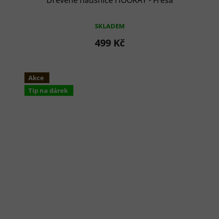
Dřevěné náušnice HOORAY - Fresa
SKLADEM
499 Kč
Akce
Tip na dárek