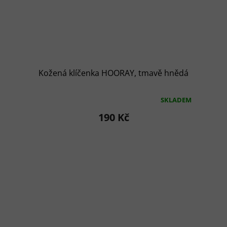
Kožená klíčenka HOORAY, tmavě hnědá
SKLADEM
Průměrné
hodnocení
190 Kč
produktu
je
5,0
z
5
hvězdiček.