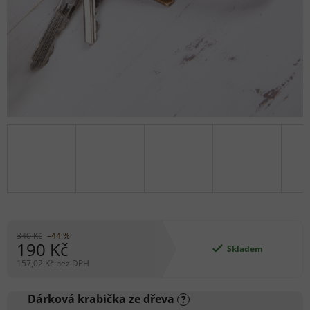
340 Kč
–44 %
190 Kč
Skladem
157,02 Kč
bez DPH
Měrná
cena:
Dárková krabička ze dřeva
?