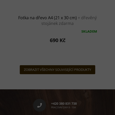
Fotka na dřevo A4 (21 x 30 cm)
+ dřevěný
stojánek zdarma
SKLADEM
Průměrné
hodnocení
690 Kč
produktu
je
5,0
z
5
hvězdiček.
ZOBRAZIT VŠECHNY SOUVISEJÍCÍ PRODUKTY
Z
á
p
+420 380 831 738
a
PRACOVNÍ DNY 8 - 15H
t