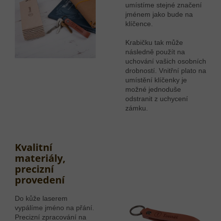
umístíme stejné značení
jménem jako bude na
klíčence.
Krabičku tak může
následně použít na
uchování vašich osobních
drobností. Vnitřní plato na
umístění klíčenky je
možné jednoduše
odstranit z uchycení
zámku.
Kvalitní
materiály,
precizní
provedení
Do kůže laserem
vypálíme jméno na přání.
Precizní zpracování na