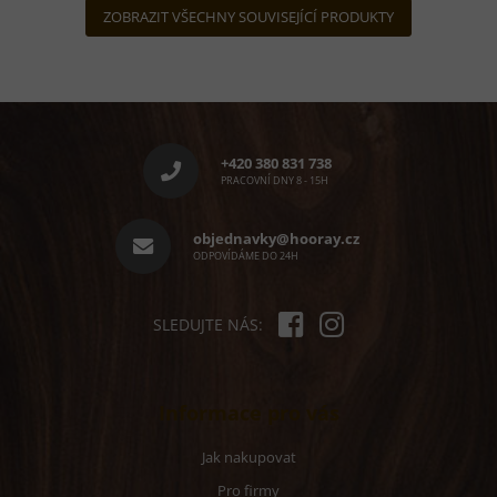
ZOBRAZIT VŠECHNY SOUVISEJÍCÍ PRODUKTY
Z
á
p
+420 380 831 738
a
PRACOVNÍ DNY 8 - 15H
t
í
objednavky@hooray.cz
ODPOVÍDÁME DO 24H
SLEDUJTE NÁS:
Informace pro vás
Jak nakupovat
Pro firmy