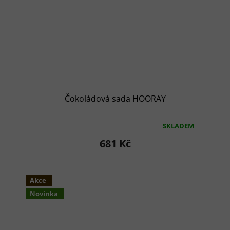
Čokoládová sada HOORAY
SKLADEM
Průměrné
hodnocení
681 Kč
produktu
je
5,0
z
Akce
5
Novinka
hvězdiček.