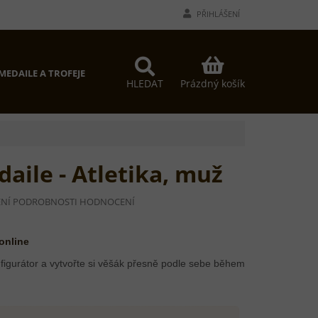
PŘIHLÁŠENÍ
NÁKUPNÍ
MEDAILE A TROFEJE
PROČ MY?
KONTAKTY
KOŠÍK
Prázdný košík
HLEDAT
aile - Atletika, muž
NÍ
PODROBNOSTI HODNOCENÍ
Í
 online
figurátor a vytvořte si věšák přesně podle sebe během