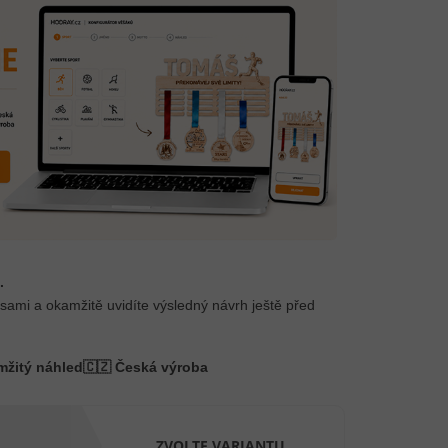
.
 sami a okamžitě uvidíte výsledný návrh ještě před
mžitý náhled
🇨🇿 Česká výroba
ZVOLTE VARIANTU