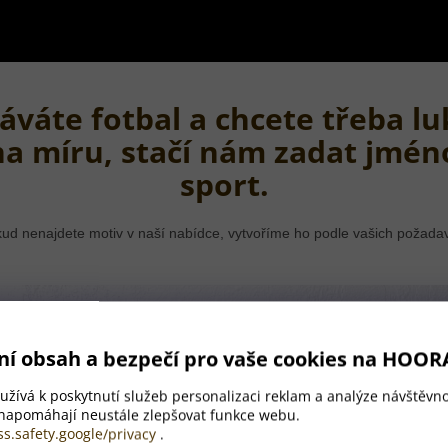
áváte fotbal a chcete třeba lu
na míru, stačí nám zadat jmén
sport.
ud nenajdete motiv v naší nabídce, vytvoříme ho podle vašich požada
ní obsah a bezpečí pro vaše cookies na HOOR
žívá k poskytnutí služeb personalizaci reklam a analýze návštěvno
 napomáhají neustále zlepšovat funkce webu.
ss.safety.google/privacy
.