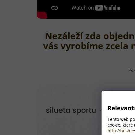
Nezáleží zda objedn
vás vyrobíme zcela 
Pok
Relevant
Tento web pou
cookie, které
http://busine