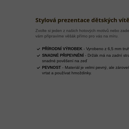
Stylová prezentace dětských vítě
Zvolte si jeden z našich hotových motivů nebo zade
vám připravíme věšák přímo pro vás na míru.
PŘÍRODNÍ VÝROBEK
- Vyrobeno z 6,5 mm truh
SNADNÉ PŘIPEVNĚNÍ
- Držák má na zadní str
snadné pověšení na zeď
PEVNOST
- Materiál je velmi pevný, ale zárove
vrtat a používat hmoždinky.