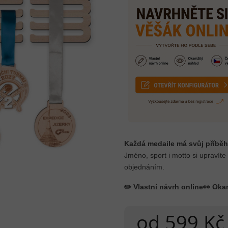
Každá medaile má svůj příběh
Jméno, sport i motto si upravíte
objednáním.
✏️ Vlastní návrh online
👀 Oka
od
599 Kč