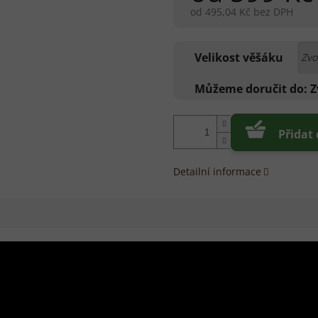
od
495,04 Kč
bez DPH
Měrná
cena:
Velikost věšáku
Můžeme doručit do:
Z
Přidat
Detailní informace