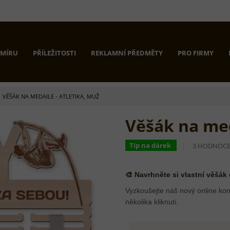
 MÍRU
PŘÍLEŽITOSTI
REKLAMNÍ PŘEDMĚTY
PRO FIRMY
VĚŠÁK NA MEDAILE - ATLETIKA, MUŽ
Věšák na med
PRŮMĚRNÉ
Tip na dárek
3 HODNOCE
HODNOCEN
PRODUKTU
JE
🎨 Navrhněte si vlastní věšák
5,0
Z
Vyzkoušejte náš nový online kon
5
několika kliknutí.
HVĚZDIČEK.