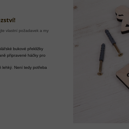
zství!
jte vlastní požadavek a my
lářské bukové překližky
aně připravené háčky pro
ň lehký. Není tedy potřeba