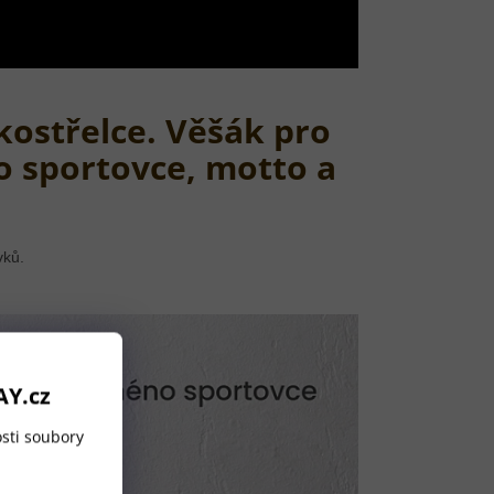
kostřelce. Věšák pro
o sportovce, motto a
vků.
AY.cz
sti soubory