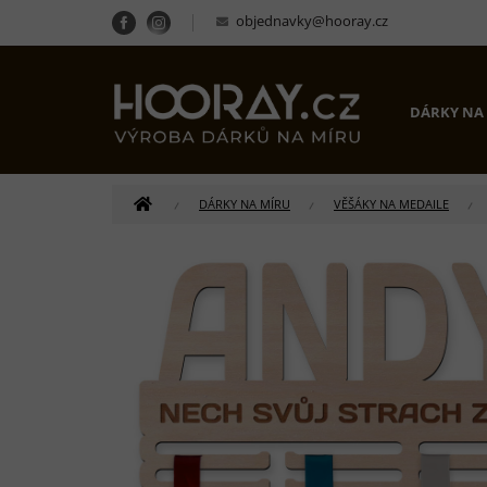
Přejít
objednavky@hooray.cz
na
obsah
DÁRKY NA
DOMŮ
DÁRKY NA MÍRU
VĚŠÁKY NA MEDAILE