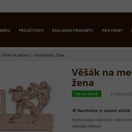
 MÍRU
PŘÍLEŽITOSTI
REKLAMNÍ PŘEDMĚTY
PRO FIRMY
VĚŠÁK NA MEDAILE - TAEKWONDO, ŽENA
Věšák na me
žena
PRŮMĚRNÉ
Tip na dárek
2 HODNOCE
HODNOCEN
PRODUKTU
JE
🎨 Navrhněte si vlastní věšák
5,0
Z
Vyzkoušejte náš nový online kon
5
několika kliknutí.
HVĚZDIČEK.