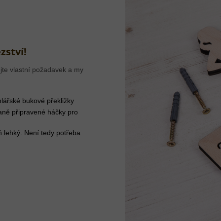
zství!
jte vlastní požadavek a my
lářské bukové překližky
aně připravené háčky pro
ň lehký. Není tedy potřeba