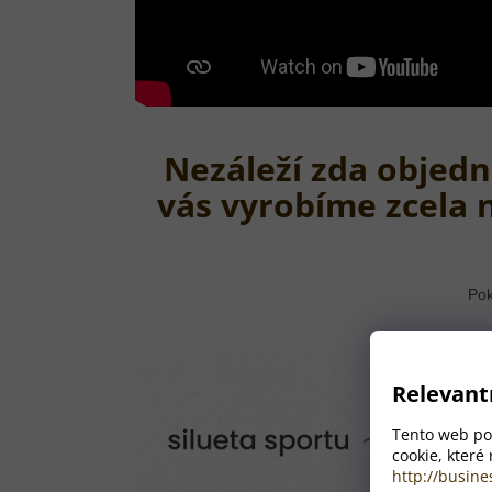
Nezáleží zda objedn
vás vyrobíme zcela 
Pok
Relevant
Tento web pou
cookie, které
http://busine