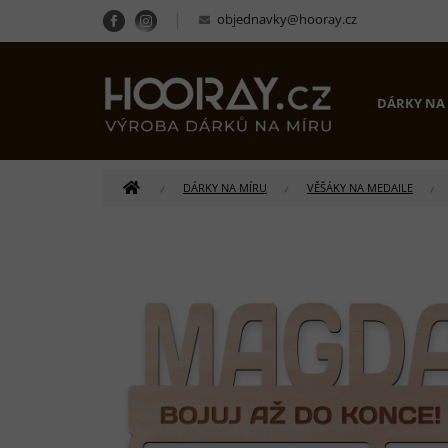
Přejít
objednavky@hooray.cz
na
obsah
DÁRKY NA
DOMŮ
DÁRKY NA MÍRU
VĚŠÁKY NA MEDAILE