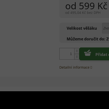
od
599 Kč
od
495,04 Kč
bez DPH
Měrná
cena:
Velikost věšáku
Můžeme doručit do:
Z
Přidat
Detailní informace