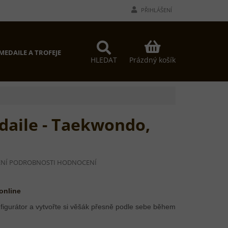
PŘIHLÁŠENÍ
NÁKUPNÍ
MEDAILE A TROFEJE
PROČ MY?
KONTAKTY
KOŠÍK
Prázdný košík
HLEDAT
daile - Taekwondo,
NÍ
PODROBNOSTI HODNOCENÍ
Í
 online
figurátor a vytvořte si věšák přesně podle sebe během