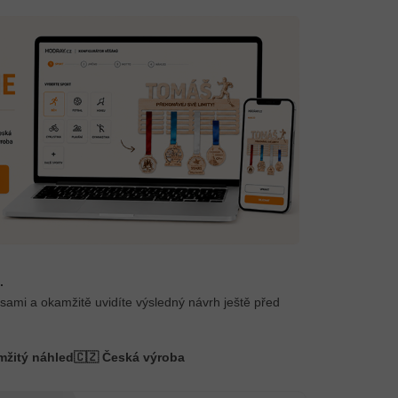
.
 sami a okamžitě uvidíte výsledný návrh ještě před
mžitý náhled
🇨🇿 Česká výroba