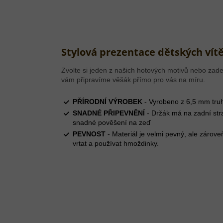
Stylová prezentace dětských vítě
Zvolte si jeden z našich hotových motivů nebo zade
vám připravíme věšák přímo pro vás na míru.
PŘÍRODNÍ VÝROBEK
- Vyrobeno z 6,5 mm truh
SNADNÉ PŘIPEVNĚNÍ
- Držák má na zadní str
snadné pověšení na zeď
PEVNOST
- Materiál je velmi pevný, ale zárove
vrtat a používat hmoždinky.