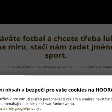
áváte fotbal a chcete třeba lu
na míru, stačí nám zadat jmén
sport.
ud nenajdete motiv v naší nabídce, vytvoříme ho podle vašich požada
ní obsah a bezpečí pro vaše cookies na HOOR
žívá k poskytnutí služeb personalizaci reklam a analýze návštěvno
 napomáhají neustále zlepšovat funkce webu.
ss.safety.google/privacy
.