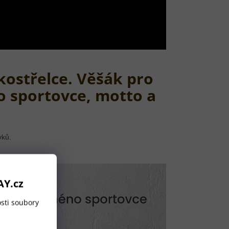
kostřelce. Věšák pro
o sportovce, motto a
vků.
AY.cz
sti soubory