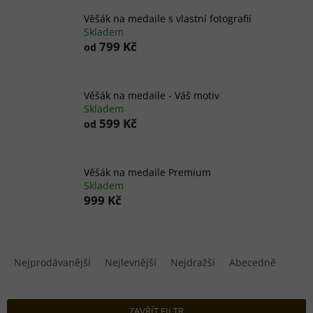
Věšák na medaile s vlastní fotografií
Skladem
799 Kč
od
Věšák na medaile - Váš motiv
Skladem
599 Kč
od
Věšák na medaile Premium
Skladem
999 Kč
Ř
a
Nejprodávanější
Nejlevnější
Nejdražší
Abecedně
z
e
n
ZAVŘÍT FILTR