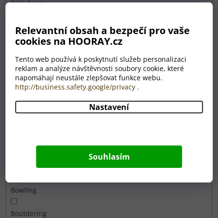
Pole dance
Powerlifting
Relevantní obsah a bezpečí pro vaše
cookies na HOORAY.cz
Roztleskávačka
Tento web používá k poskytnutí služeb personalizaci
reklam a analýze návštěvnosti soubory cookie, které
Rugby
napomáhají neustále zlepšovat funkce webu.
http://business.safety.google/privacy
.
Rybolov
Nastavení
Dračí lodě
Canicross
Souhlasím
Box
Bowling
Bouldering