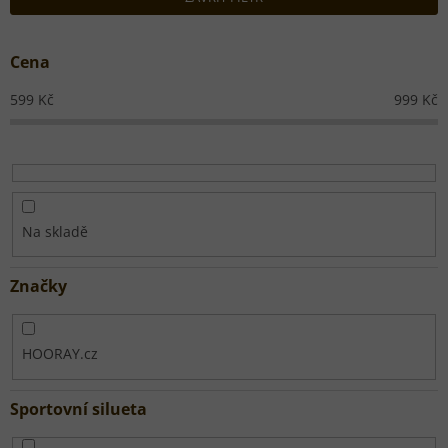
í
p
r
Cena
o
d
599
Kč
999
Kč
u
k
t
ů
Na skladě
Značky
HOORAY.cz
Sportovní silueta