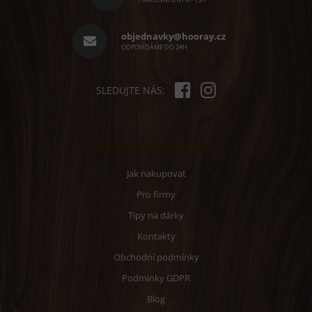
p
a
r
t
v
í
objednavky@hooray.cz
k
ODPOVÍDÁME DO 24H
y
v
ý
p
SLEDUJTE NÁS:
i
s
u
Informace pro vás
Jak nakupovat
Pro firmy
Tipy na dárky
Kontakty
Obchodní podmínky
Podmínky GDPR
Blog