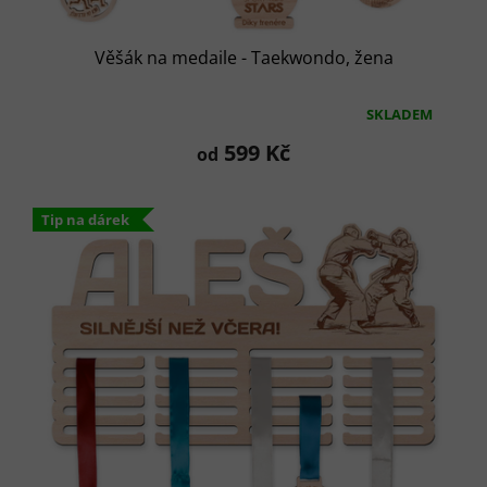
Věšák na medaile - Taekwondo, žena
SKLADEM
Průměrné
hodnocení
599 Kč
od
produktu
je
5,0
Tip na dárek
z
5
hvězdiček.