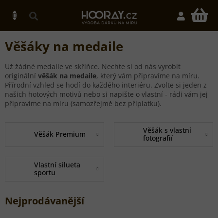
Přejít
na
N
obsah
K
Věšáky na medaile
Už žádné medaile ve skříňce. Nechte si od nás vyrobit
originální
věšák na medaile
, který vám připravíme na míru.
Přírodní vzhled se hodí do každého interiéru. Zvolte si jeden z
našich hotových motivů nebo si napište o vlastní - rádi vám jej
připravíme na míru (samozřejmě bez příplatku).
Věšák s vlastní
Věšák Premium
fotografií
Vlastní silueta
sportu
Nejprodávanější