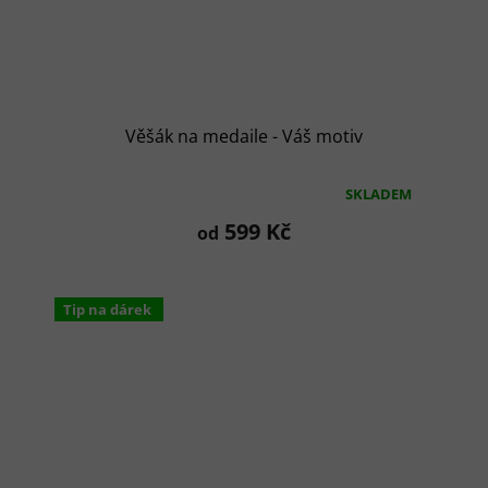
Věšák na medaile - Váš motiv
SKLADEM
Průměrné
hodnocení
599 Kč
od
produktu
je
5,0
z
Tip na dárek
5
hvězdiček.