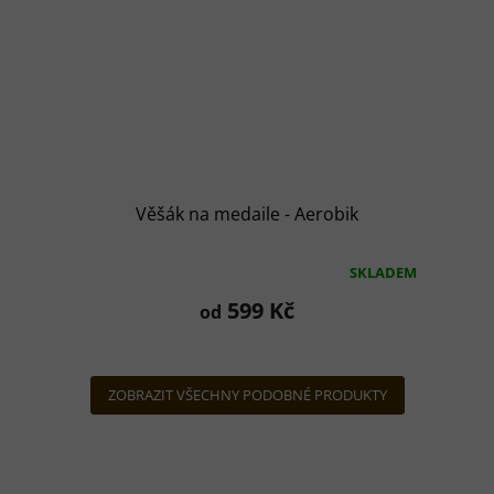
Věšák na medaile - Aerobik
SKLADEM
Průměrné
hodnocení
599 Kč
od
produktu
je
5,0
z
ZOBRAZIT VŠECHNY PODOBNÉ PRODUKTY
5
hvězdiček.