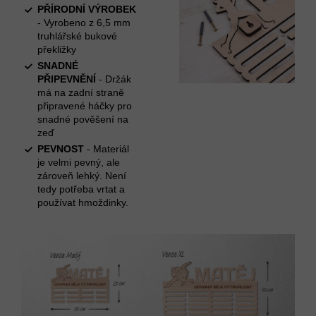
PŘÍRODNÍ VÝROBEK
- Vyrobeno z 6,5 mm
truhlářské bukové
překližky
SNADNÉ
PŘIPEVNĚNÍ
- Držák
má na zadní straně
připravené háčky pro
snadné pověšení na
zeď
PEVNOST
- Materiál
je velmi pevný, ale
zároveň lehký. Není
tedy potřeba vrtat a
používat hmoždinky.