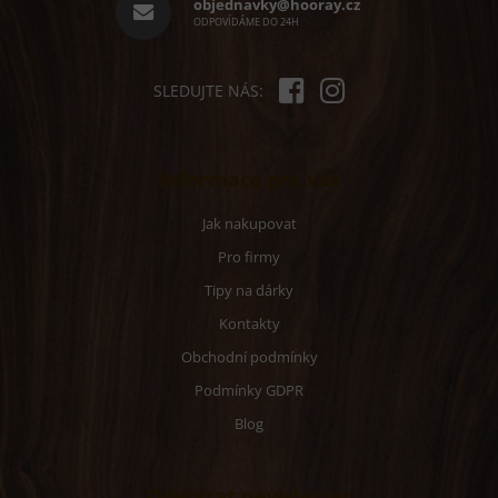
í
objednavky@hooray.cz
ODPOVÍDÁME DO 24H
SLEDUJTE NÁS:
Informace pro vás
Jak nakupovat
Pro firmy
Tipy na dárky
Kontakty
Obchodní podmínky
Podmínky GDPR
Blog
Odebírat newsletter