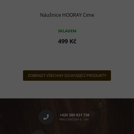
Náušnice HOORAY Cime
SKLADEM
499 Kč
ZOBRAZIT VŠECHNY SOUVISEJÍCÍ PRODUKTY
Z
á
p
+420 380 831 738
a
PRACOVNÍ DNY 8 - 15H
t