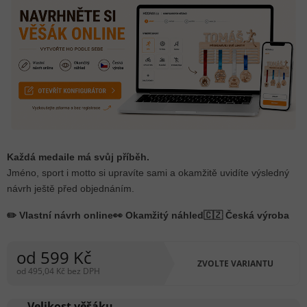
Každá medaile má svůj příběh.
Jméno, sport i motto si upravíte sami a okamžitě uvidíte výsledný
návrh ještě před objednáním.
✏️ Vlastní návrh online
👀 Okamžitý náhled
🇨🇿 Česká výroba
od
599 Kč
ZVOLTE VARIANTU
od
495,04 Kč
bez DPH
Měrná
cena:
Velikost věšáku