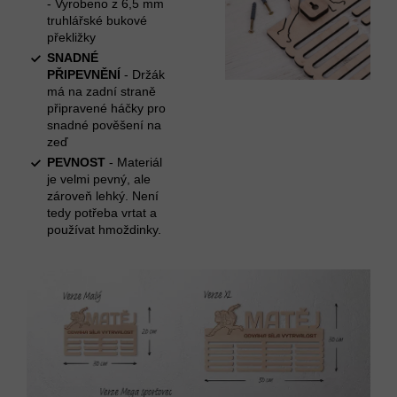
- Vyrobeno z 6,5 mm
truhlářské bukové
překližky
SNADNÉ
PŘIPEVNĚNÍ
- Držák
má na zadní straně
připravené háčky pro
snadné pověšení na
zeď
PEVNOST
- Materiál
je velmi pevný, ale
zároveň lehký. Není
tedy potřeba vrtat a
používat hmoždinky.