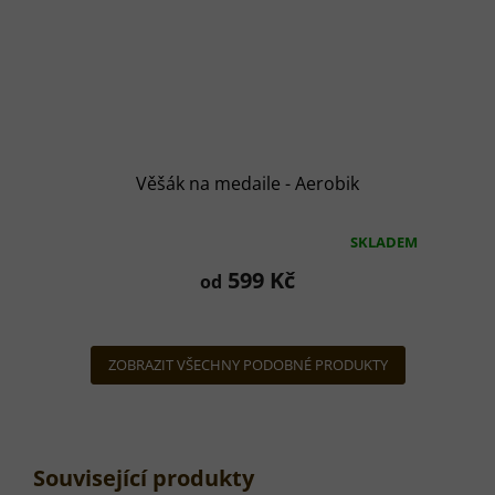
Věšák na medaile - Aerobik
SKLADEM
Průměrné
hodnocení
599 Kč
od
produktu
je
5,0
z
ZOBRAZIT VŠECHNY PODOBNÉ PRODUKTY
5
hvězdiček.
Související produkty