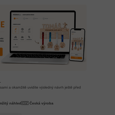
.
 sami a okamžitě uvidíte výsledný návrh ještě před
mžitý náhled
🇨🇿 Česká výroba