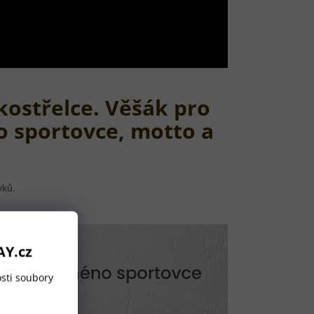
kostřelce. Věšák pro
o sportovce, motto a
vků.
AY.cz
sti soubory