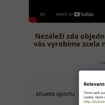
Nezáleží zda objedn
vás vyrobíme zcela 
Pok
Relevant
Tento web pou
cookie, které
http://busine