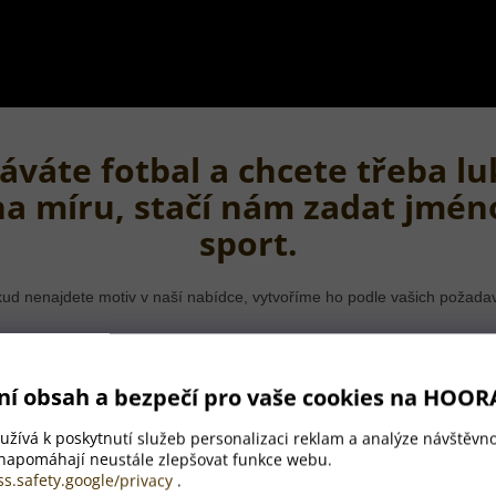
áváte fotbal a chcete třeba lu
na míru, stačí nám zadat jmén
sport.
ud nenajdete motiv v naší nabídce, vytvoříme ho podle vašich požada
ní obsah a bezpečí pro vaše cookies na HOOR
žívá k poskytnutí služeb personalizaci reklam a analýze návštěvno
 napomáhají neustále zlepšovat funkce webu.
ss.safety.google/privacy
.