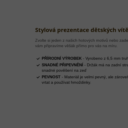
Stylová prezentace dětských vítě
Zvolte si jeden z našich hotových motivů nebo zade
vám připravíme věšák přímo pro vás na míru.
PŘÍRODNÍ VÝROBEK
- Vyrobeno z 6,5 mm truh
SNADNÉ PŘIPEVNĚNÍ
- Držák má na zadní str
snadné pověšení na zeď
PEVNOST
- Materiál je velmi pevný, ale zárove
vrtat a používat hmoždinky.