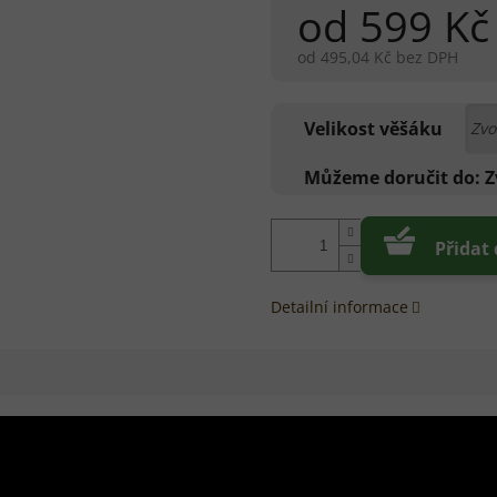
od
599 Kč
od
495,04 Kč
bez DPH
Měrná
cena:
Velikost věšáku
Můžeme doručit do:
Z
Přidat
Detailní informace