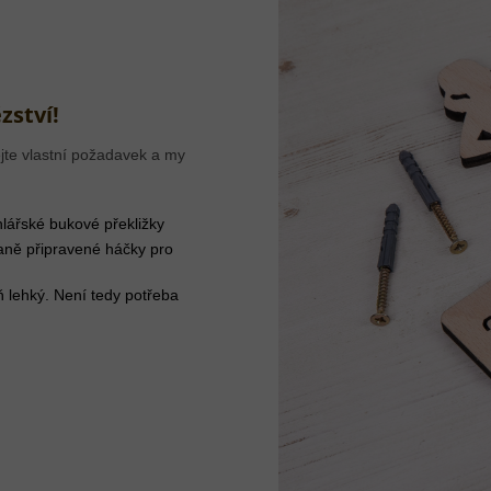
zství!
jte vlastní požadavek a my
lářské bukové překližky
aně připravené háčky pro
ň lehký. Není tedy potřeba