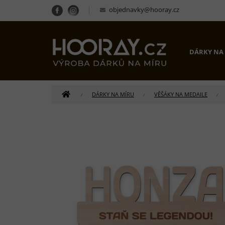
Přejít
objednavky@hooray.cz
na
obsah
DÁRKY NA
DOMŮ
DÁRKY NA MÍRU
VĚŠÁKY NA MEDAILE