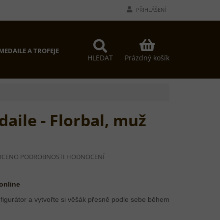
PŘIHLÁŠENÍ
NÁKUPNÍ
MEDAILE A TROFEJE
PROČ MY?
KONTAKTY
KOŠÍK
Prázdný košík
HLEDAT
aile - Florbal, muž
OCENO
PODROBNOSTI HODNOCENÍ
Í
 online
figurátor a vytvořte si věšák přesně podle sebe během