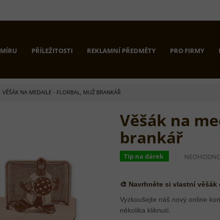
 MÍRU
PŘÍLEŽITOSTI
REKLAMNÍ PŘEDMĚTY
PRO FIRMY
VĚŠÁK NA MEDAILE - FLORBAL, MUŽ BRANKÁŘ
Věšák na med
brankář
PRŮMĚRNÉ
Tip na dárek
NEOHODN
HODNOCEN
PRODUKTU
JE
🎨 Navrhněte si vlastní věšák
0,0
Z
Vyzkoušejte náš nový online kon
5
několika kliknutí.
HVĚZDIČEK.