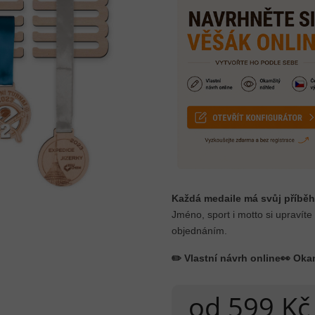
Každá medaile má svůj příběh
Jméno, sport i motto si upravíte
objednáním.
✏️ Vlastní návrh online
👀 Oka
od
599 Kč