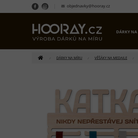
Přejít
objednavky@hooray.cz
na
obsah
DÁRKY NA
DOMŮ
DÁRKY NA MÍRU
VĚŠÁKY NA MEDAILE