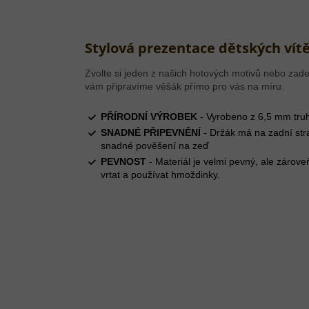
Stylová prezentace dětských vítě
Zvolte si jeden z našich hotových motivů nebo zade
vám připravíme věšák přímo pro vás na míru.
PŘÍRODNÍ VÝROBEK
- Vyrobeno z 6,5 mm truh
SNADNÉ PŘIPEVNĚNÍ
- Držák má na zadní str
snadné pověšení na zeď
PEVNOST
- Materiál je velmi pevný, ale zárove
vrtat a používat hmoždinky.