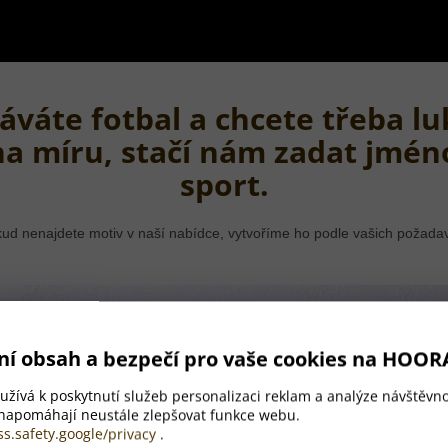
áváte fotbal a chcete třeba lu
na míru, stačí nám zadat jmén
sport.
ud nenajdete motiv v naší nabídce, vytvoříme ho podle vašich požada
ní obsah a bezpečí pro vaše cookies na HOOR
žívá k poskytnutí služeb personalizaci reklam a analýze návštěvno
 napomáhají neustále zlepšovat funkce webu.
ss.safety.google/privacy
.