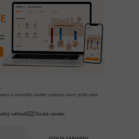
.
 sami a okamžitě uvidíte výsledný návrh ještě před
mžitý náhled
🇨🇿 Česká výroba
ZVOLTE VARIANTU