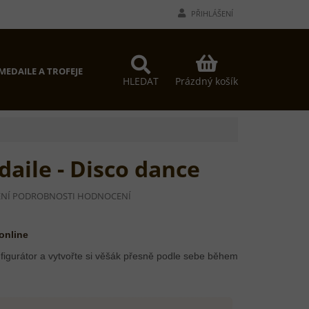
PŘIHLÁŠENÍ
NÁKUPNÍ
MEDAILE A TROFEJE
PROČ MY?
KONTAKTY
KOŠÍK
Prázdný košík
HLEDAT
aile - Disco dance
NÍ
PODROBNOSTI HODNOCENÍ
Í
 online
figurátor a vytvořte si věšák přesně podle sebe během