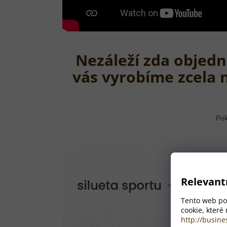
Nezáleží zda objedn
vás vyrobíme zcela 
Pok
Relevant
Tento web pou
cookie, které
http://busine