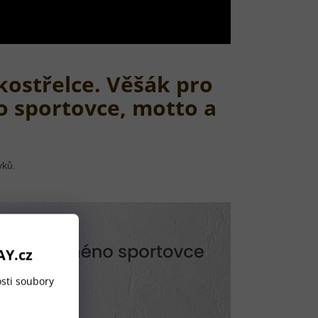
kostřelce. Věšák pro
o sportovce, motto a
vků.
AY.cz
sti soubory