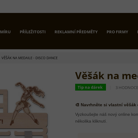
 MÍRU
PŘÍLEŽITOSTI
REKLAMNÍ PŘEDMĚTY
PRO FIRMY
VĚŠÁK NA MEDAILE - DISCO DANCE
Věšák na med
PRŮMĚRNÉ
Tip na dárek
3 HODNOCE
HODNOCEN
PRODUKTU
JE
🎨 Navrhněte si vlastní věšák
5,0
Z
Vyzkoušejte náš nový online kon
5
několika kliknutí.
HVĚZDIČEK.