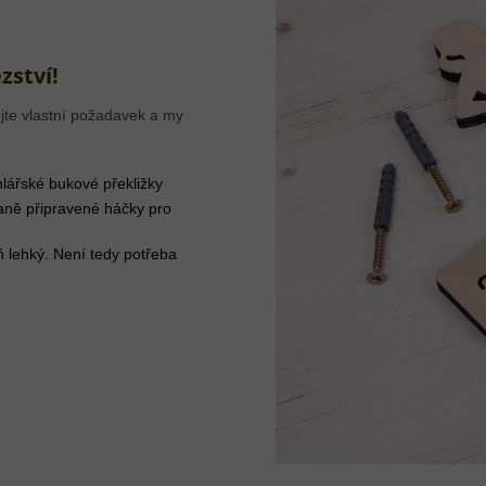
zství!
jte vlastní požadavek a my
lářské bukové překližky
aně připravené háčky pro
ň lehký. Není tedy potřeba