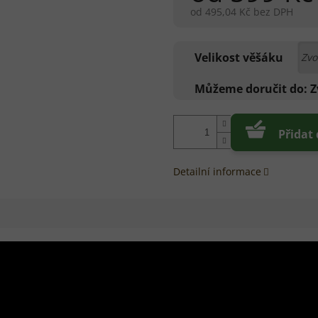
od
495,04 Kč
bez DPH
Měrná
cena:
Velikost věšáku
Můžeme doručit do:
Z
Přidat
Detailní informace