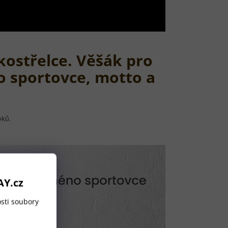
kostřelce. Věšák pro
o sportovce, motto a
vků.
AY.cz
sti soubory