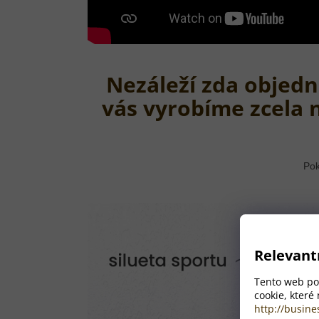
Nezáleží zda objedn
vás vyrobíme zcela 
Pok
Relevant
Tento web pou
cookie, které
http://busine