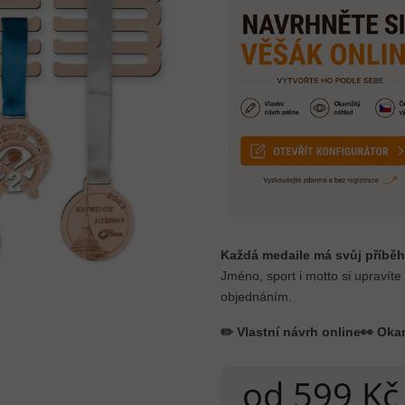
Každá medaile má svůj příběh
Jméno, sport i motto si upravíte
objednáním.
✏️ Vlastní návrh online
👀 Oka
od
599 Kč