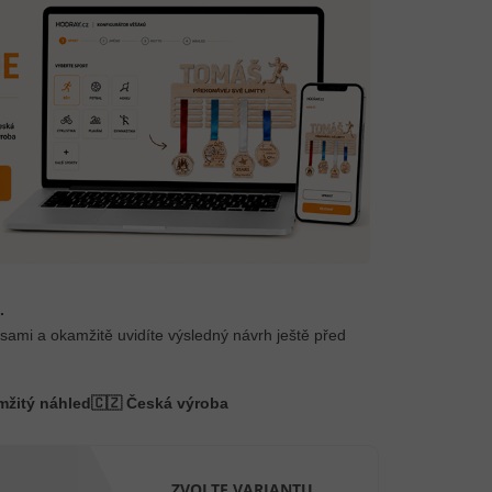
.
 sami a okamžitě uvidíte výsledný návrh ještě před
mžitý náhled
🇨🇿 Česká výroba
ZVOLTE VARIANTU