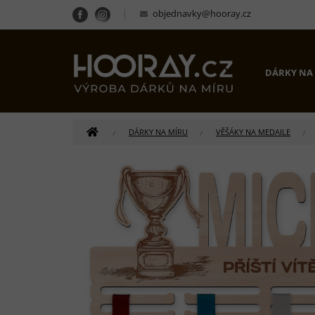
Přejít
objednavky@hooray.cz
na
obsah
DÁRKY NA
DOMŮ
DÁRKY NA MÍRU
VĚŠÁKY NA MEDAILE