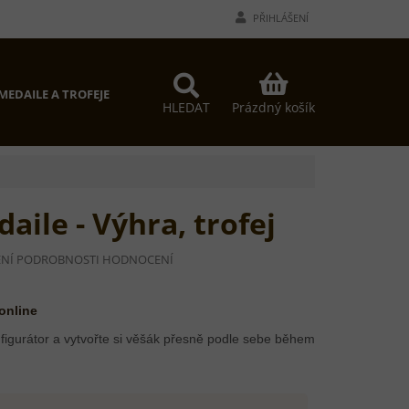
PŘIHLÁŠENÍ
NÁKUPNÍ
MEDAILE A TROFEJE
PROČ MY?
KONTAKTY
KOŠÍK
Prázdný košík
HLEDAT
aile - Výhra, trofej
NÍ
PODROBNOSTI HODNOCENÍ
Í
 online
figurátor a vytvořte si věšák přesně podle sebe během