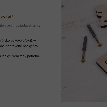
zství!
jte vlastní požadavek a my
lářské bukové překližky
aně připravené háčky pro
ň lehký. Není tedy potřeba