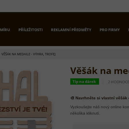
 MÍRU
PŘÍLEŽITOSTI
REKLAMNÍ PŘEDMĚTY
PRO FIRMY
VĚŠÁK NA MEDAILE - VÝHRA, TROFEJ
Věšák na med
PRŮMĚRNÉ
Tip na dárek
2 HODNOCE
HODNOCEN
PRODUKTU
JE
🎨 Navrhněte si vlastní věšák
5,0
Z
Vyzkoušejte náš nový online kon
5
několika kliknutí.
HVĚZDIČEK.