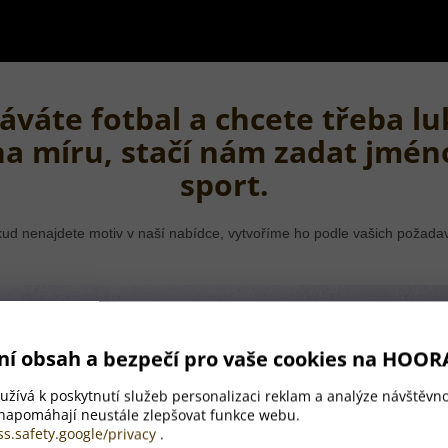
áváte fotbal a chcete třeba lu
na míru, stačí nám zadat jmén
sport.
ud nenajdete motiv v naší nabídce, vytvoříme ho podle vašich požada
ní obsah a bezpečí pro vaše cookies na HOOR
žívá k poskytnutí služeb personalizaci reklam a analýze návštěvno
 napomáhají neustále zlepšovat funkce webu.
ss.safety.google/privacy
.