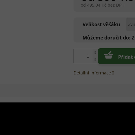
od
495,04 Kč
bez DPH
Měrná
cena:
Velikost věšáku
Můžeme doručit do:
Z
Přidat
Detailní informace