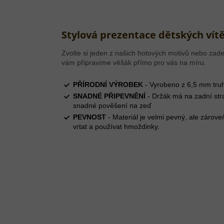
Stylová prezentace dětských vítě
Zvolte si jeden z našich hotových motivů nebo zade
vám připravíme věšák přímo pro vás na míru.
PŘÍRODNÍ VÝROBEK
- Vyrobeno z 6,5 mm truh
SNADNÉ PŘIPEVNĚNÍ
- Držák má na zadní str
snadné pověšení na zeď
PEVNOST
- Materiál je velmi pevný, ale zárove
vrtat a používat hmoždinky.