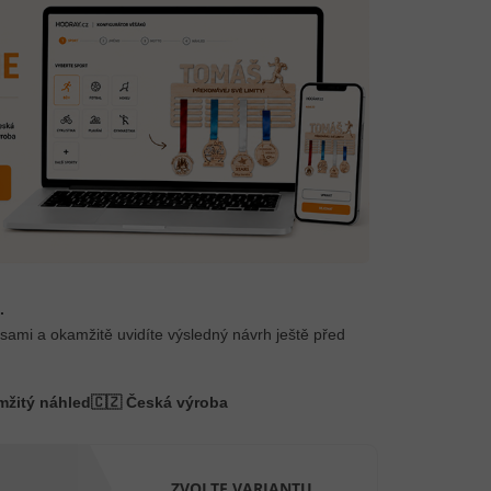
.
 sami a okamžitě uvidíte výsledný návrh ještě před
mžitý náhled
🇨🇿 Česká výroba
ZVOLTE VARIANTU