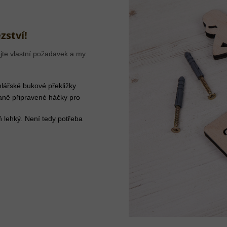
zství!
jte vlastní požadavek a my
lářské bukové překližky
aně připravené háčky pro
ň lehký. Není tedy potřeba