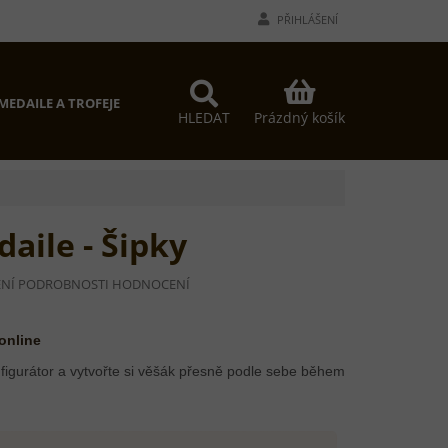
PŘIHLÁŠENÍ
NÁKUPNÍ
MEDAILE A TROFEJE
PROČ MY?
KONTAKTY
KOŠÍK
Prázdný košík
HLEDAT
aile - Šipky
NÍ
PODROBNOSTI HODNOCENÍ
Í
 online
figurátor a vytvořte si věšák přesně podle sebe během