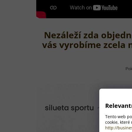
Nezáleží zda objedn
vás vyrobíme zcela 
Pok
Relevant
Tento web pou
cookie, které
http://busine