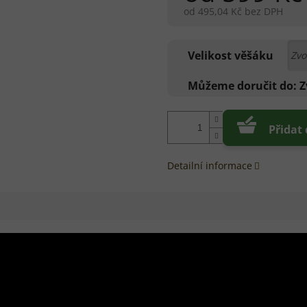
od
495,04 Kč
bez DPH
Měrná
cena:
Velikost věšáku
Můžeme doručit do:
Z
Přidat
Detailní informace