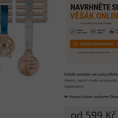
Každá medaile má svůj příběh
Jméno, sport i motto si upravíte
objednáním.
✏️ Vlastní návrh online
👀 Oka
od
599 Kč