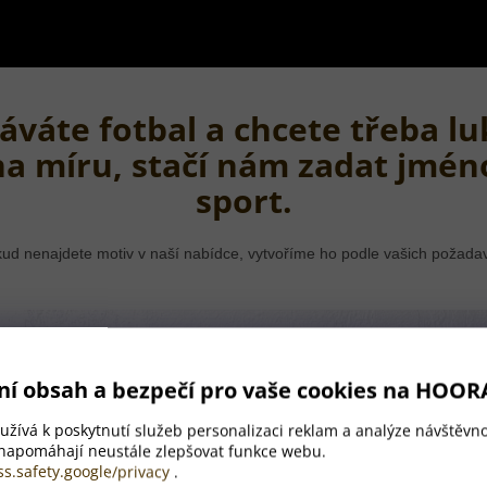
áváte fotbal a chcete třeba lu
na míru, stačí nám zadat jmén
sport.
ud nenajdete motiv v naší nabídce, vytvoříme ho podle vašich požada
ní obsah a bezpečí pro vaše cookies na HOOR
žívá k poskytnutí služeb personalizaci reklam a analýze návštěvno
 napomáhají neustále zlepšovat funkce webu.
ss.safety.google/privacy
.