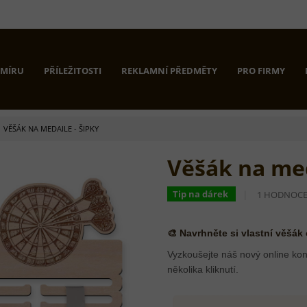
 MÍRU
PŘÍLEŽITOSTI
REKLAMNÍ PŘEDMĚTY
PRO FIRMY
VĚŠÁK NA MEDAILE - ŠIPKY
Věšák na med
PRŮMĚRNÉ
Tip na dárek
1 HODNOCE
HODNOCEN
PRODUKTU
JE
🎨 Navrhněte si vlastní věšák
5,0
Z
Vyzkoušejte náš nový online kon
5
několika kliknutí.
HVĚZDIČEK.