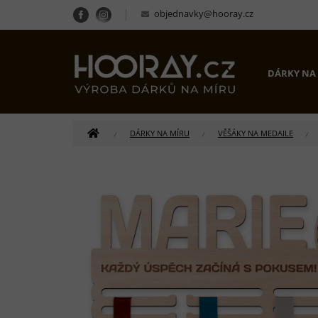
Přejít
objednavky@hooray.cz
na
obsah
DÁRKY NA
DOMŮ
DÁRKY NA MÍRU
VĚŠÁKY NA MEDAILE