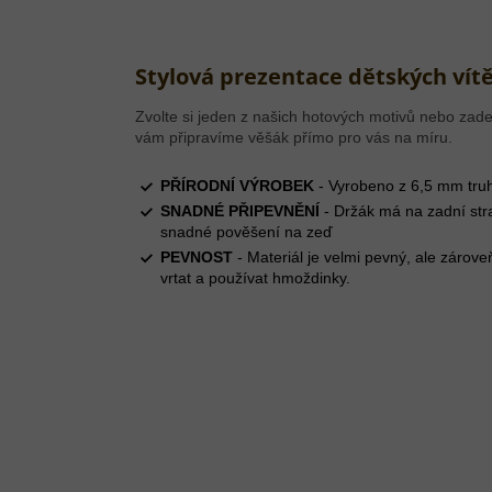
Stylová prezentace dětských vítě
Zvolte si jeden z našich hotových motivů nebo zade
vám připravíme věšák přímo pro vás na míru.
PŘÍRODNÍ VÝROBEK
- Vyrobeno z 6,5 mm truh
SNADNÉ PŘIPEVNĚNÍ
- Držák má na zadní str
snadné pověšení na zeď
PEVNOST
- Materiál je velmi pevný, ale zárove
vrtat a používat hmoždinky.