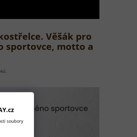
kostřelce. Věšák pro
o sportovce, motto a
vků.
AY.cz
sti soubory