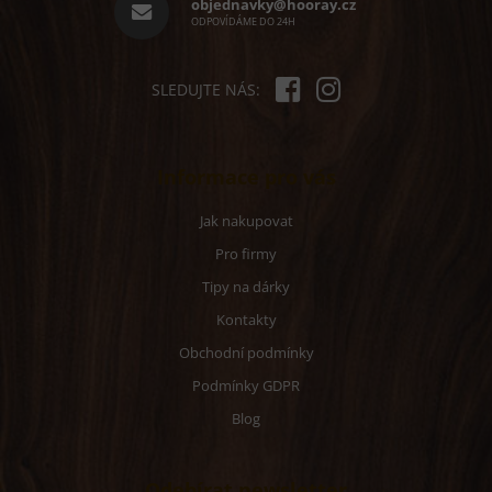
í
objednavky@hooray.cz
ODPOVÍDÁME DO 24H
SLEDUJTE NÁS:
Informace pro vás
Jak nakupovat
Pro firmy
Tipy na dárky
Kontakty
Obchodní podmínky
Podmínky GDPR
Blog
Odebírat newsletter