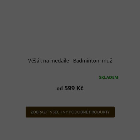
Věšák na medaile - Badminton, muž
SKLADEM
Průměrné
hodnocení
599 Kč
od
produktu
je
5,0
z
ZOBRAZIT VŠECHNY PODOBNÉ PRODUKTY
5
hvězdiček.