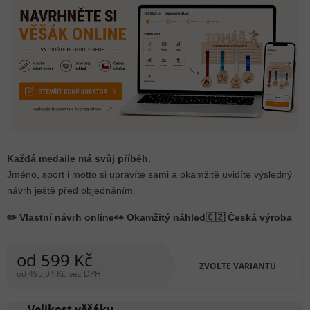
Každá medaile má svůj příběh.
Jméno, sport i motto si upravíte sami a okamžitě uvidíte výsledný
návrh ještě před objednáním.
✏️ Vlastní návrh online
👀 Okamžitý náhled
🇨🇿 Česká výroba
od
599 Kč
ZVOLTE VARIANTU
od
495,04 Kč
bez DPH
Měrná
cena:
Velikost věšáku