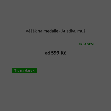
Věšák na medaile - Atletika, muž
SKLADEM
Průměrné
hodnocení
599 Kč
od
produktu
je
5,0
z
Tip na dárek
5
hvězdiček.