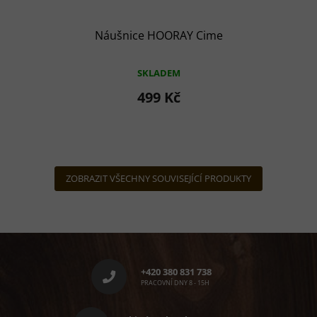
Náušnice HOORAY Cime
SKLADEM
499 Kč
ZOBRAZIT VŠECHNY SOUVISEJÍCÍ PRODUKTY
Z
á
p
+420 380 831 738
a
PRACOVNÍ DNY 8 - 15H
t