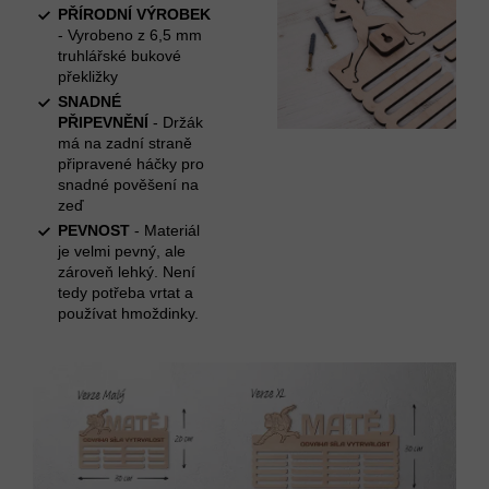
PŘÍRODNÍ VÝROBEK
- Vyrobeno z 6,5 mm
truhlářské bukové
překližky
SNADNÉ
PŘIPEVNĚNÍ
- Držák
má na zadní straně
připravené háčky pro
snadné pověšení na
zeď
PEVNOST
- Materiál
je velmi pevný, ale
zároveň lehký. Není
tedy potřeba vrtat a
používat hmoždinky.