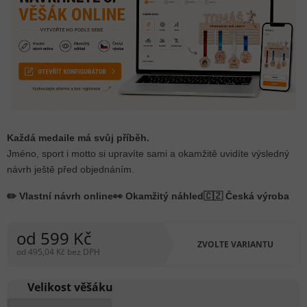
Každá medaile má svůj příběh.
Jméno, sport i motto si upravíte sami a okamžitě uvidíte výsledný
návrh ještě před objednáním.
✏️ Vlastní návrh online
👀 Okamžitý náhled
🇨🇿 Česká výroba
od
599 Kč
ZVOLTE VARIANTU
od
495,04 Kč
bez DPH
Měrná
cena:
Velikost věšáku