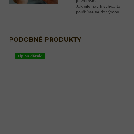
požadavků.
Jakmile návrh schválíte,
pouštíme se do výroby.
Tip na dárek