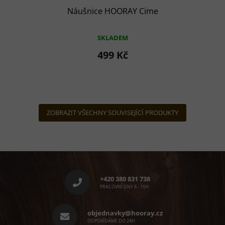
Náušnice HOORAY Cime
SKLADEM
499 Kč
ZOBRAZIT VŠECHNY SOUVISEJÍCÍ PRODUKTY
Z
á
p
+420 380 831 738
a
PRACOVNÍ DNY 8 - 15H
t
í
objednavky@hooray.cz
ODPOVÍDÁME DO 24H