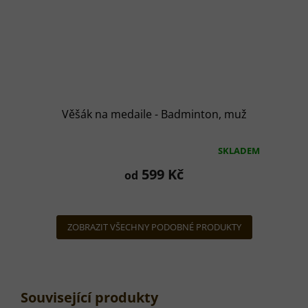
Věšák na medaile - Badminton, muž
SKLADEM
Průměrné
hodnocení
599 Kč
od
produktu
je
5,0
z
ZOBRAZIT VŠECHNY PODOBNÉ PRODUKTY
5
hvězdiček.
Související produkty