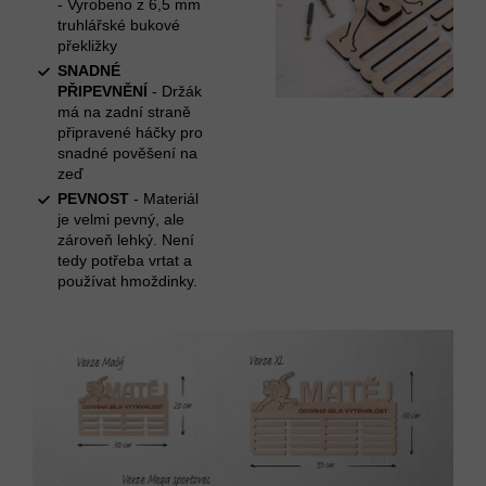
- Vyrobeno z 6,5 mm
truhlářské bukové
překližky
SNADNÉ
PŘIPEVNĚNÍ
- Držák
má na zadní straně
připravené háčky pro
snadné pověšení na
zeď
PEVNOST
- Materiál
je velmi pevný, ale
zároveň lehký. Není
tedy potřeba vrtat a
používat hmoždinky.