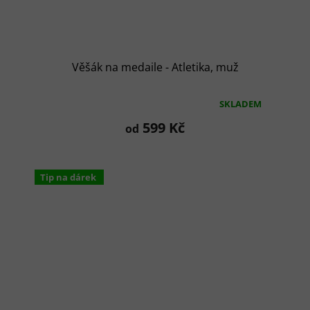
Věšák na medaile - Atletika, muž
SKLADEM
Průměrné
hodnocení
599 Kč
od
produktu
je
5,0
z
Tip na dárek
5
hvězdiček.