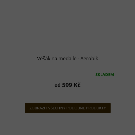
Věšák na medaile - Aerobik
SKLADEM
Průměrné
hodnocení
599 Kč
od
produktu
je
5,0
z
ZOBRAZIT VŠECHNY PODOBNÉ PRODUKTY
5
hvězdiček.