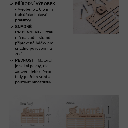
PŘÍRODNÍ VÝROBEK
- Vyrobeno z 6,5 mm
truhlářské bukové
překližky
SNADNÉ
PŘIPEVNĚNÍ
- Držák
má na zadní straně
připravené háčky pro
snadné pověšení na
zeď
PEVNOST
- Materiál
je velmi pevný, ale
zároveň lehký. Není
tedy potřeba vrtat a
používat hmoždinky.