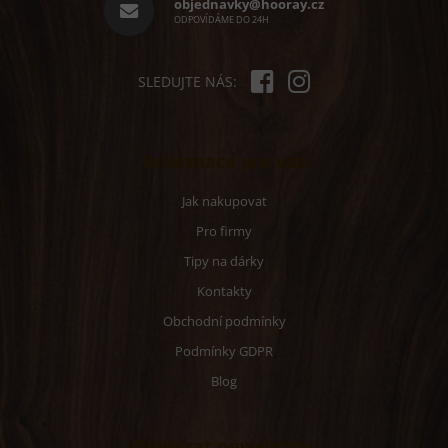
í
objednavky@hooray.cz
ODPOVÍDÁME DO 24H
SLEDUJTE NÁS:
Informace pro vás
Jak nakupovat
Pro firmy
Tipy na dárky
Kontakty
Obchodní podmínky
Podmínky GDPR
Blog
Odebírat newsletter