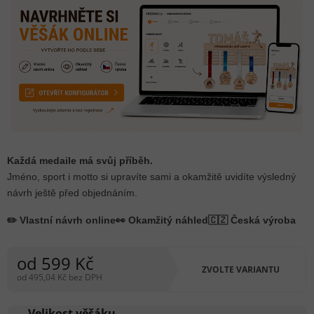
Každá medaile má svůj příběh.
Jméno, sport i motto si upravíte sami a okamžitě uvidíte výsledný
návrh ještě před objednáním.
✏️ Vlastní návrh online
👀 Okamžitý náhled
🇨🇿 Česká výroba
od
599 Kč
ZVOLTE VARIANTU
od
495,04 Kč
bez DPH
Měrná
cena:
Velikost věšáku