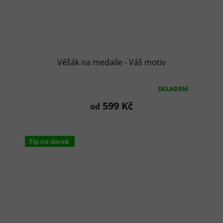
Věšák na medaile - Váš motiv
SKLADEM
Průměrné
hodnocení
599 Kč
od
produktu
je
5,0
z
Tip na dárek
5
hvězdiček.