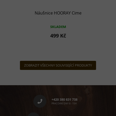
Náušnice HOORAY Cime
SKLADEM
499 Kč
ZOBRAZIT VŠECHNY SOUVISEJÍCÍ PRODUKTY
Z
á
p
+420 380 831 738
a
PRACOVNÍ DNY 8 - 15H
t