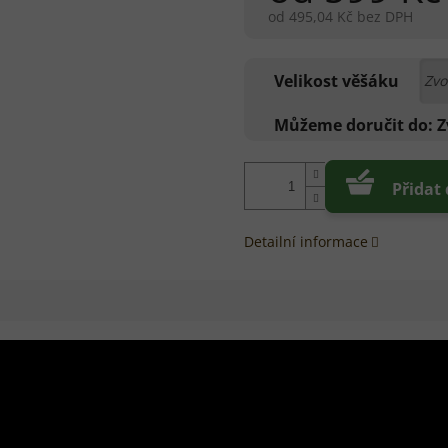
od
495,04 Kč
bez DPH
Měrná
cena:
Velikost věšáku
Můžeme doručit do:
Z
Přidat
Detailní informace