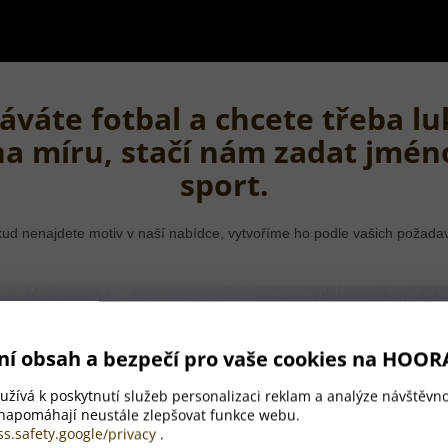
áváte fotbal a chcete třeba lu
na míru, stačí nám zadat jmén
sport.
ud nenajdete motiv v naší nabídce, vytvoříme ho podle vašich požada
ní obsah a bezpečí pro vaše cookies na HOOR
žívá k poskytnutí služeb personalizaci reklam a analýze návštěvno
 napomáhají neustále zlepšovat funkce webu.
ss.safety.google/privacy
.