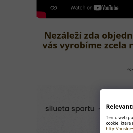
Nezáleží zda objedn
vás vyrobíme zcela 
Pok
Relevant
Tento web pou
cookie, které
http://busine