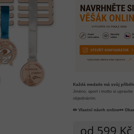
Každá medaile má svůj příběh
Jméno, sport i motto si upravíte
objednáním.
✏️ Vlastní návrh online
👀 Oka
od
599 Kč