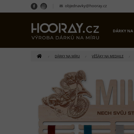
Přejít
objednavky@hooray.cz
na
obsah
DÁRKY NA
DOMŮ
DÁRKY NA MÍRU
VĚŠÁKY NA MEDAILE