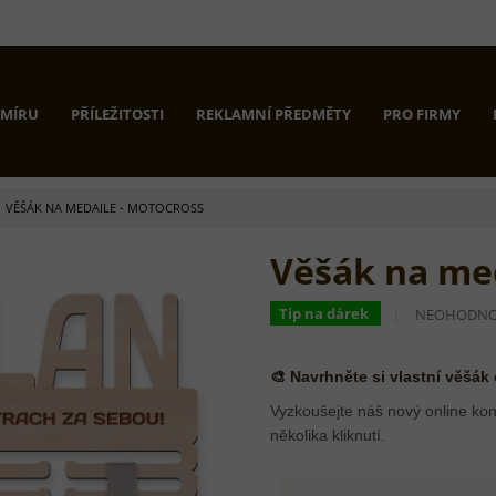
 MÍRU
PŘÍLEŽITOSTI
REKLAMNÍ PŘEDMĚTY
PRO FIRMY
VĚŠÁK NA MEDAILE - MOTOCROSS
Věšák na med
PRŮMĚRNÉ
Tip na dárek
NEOHODN
HODNOCEN
PRODUKTU
JE
🎨 Navrhněte si vlastní věšák
0,0
Z
Vyzkoušejte náš nový online kon
5
několika kliknutí.
HVĚZDIČEK.