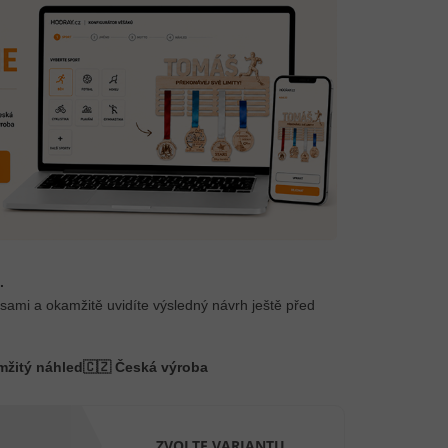
.
 sami a okamžitě uvidíte výsledný návrh ještě před
mžitý náhled
🇨🇿 Česká výroba
ZVOLTE VARIANTU