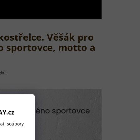
kostřelce. Věšák pro
o sportovce, motto a
vků.
AY.cz
sti soubory