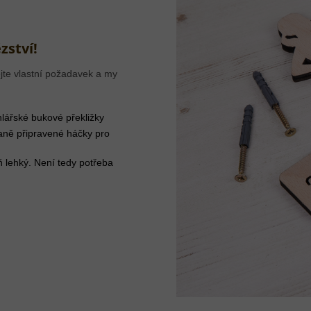
zství!
jte vlastní požadavek a my
lářské bukové překližky
aně připravené háčky pro
ň lehký. Není tedy potřeba