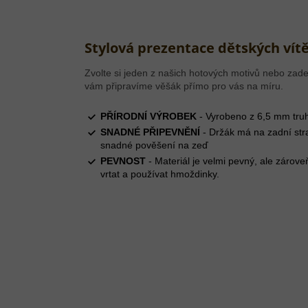
Stylová prezentace dětských vítě
Zvolte si jeden z našich hotových motivů nebo zade
vám připravíme věšák přímo pro vás na míru.
PŘÍRODNÍ VÝROBEK
- Vyrobeno z 6,5 mm truh
SNADNÉ PŘIPEVNĚNÍ
- Držák má na zadní str
snadné pověšení na zeď
PEVNOST
- Materiál je velmi pevný, ale zárove
vrtat a používat hmoždinky.