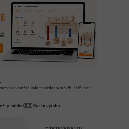
.
 sami a okamžitě uvidíte výsledný návrh ještě před
mžitý náhled
🇨🇿 Česká výroba
ZVOLTE VARIANTU