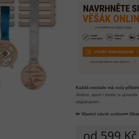
Každá medaile má svůj příběh
Jméno, sport i motto si upravíte
objednáním.
✏️ Vlastní návrh online
👀 Oka
od
599 Kč