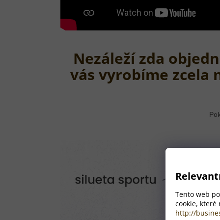
Nezáleží zda objedn
vás vyrobíme zcela 
Pok
Relevant
Tento web pou
cookie, které
http://busine