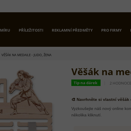
 MÍRU
PŘÍLEŽITOSTI
REKLAMNÍ PŘEDMĚTY
PRO FIRMY
VĚŠÁK NA MEDAILE - JUDO, ŽENA
Věšák na med
PRŮMĚRNÉ
Tip na dárek
2 HODNOCE
HODNOCEN
PRODUKTU
JE
🎨 Navrhněte si vlastní věšák
5,0
Z
Vyzkoušejte náš nový online kon
5
několika kliknutí.
HVĚZDIČEK.