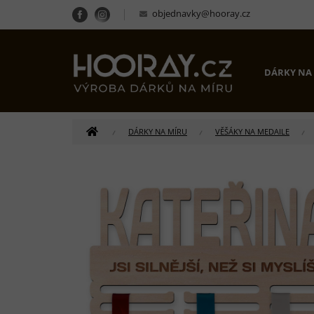
Přejít
objednavky@hooray.cz
na
obsah
DÁRKY NA
DOMŮ
DÁRKY NA MÍRU
VĚŠÁKY NA MEDAILE