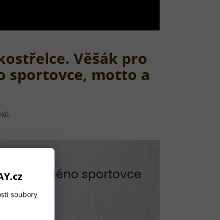
kostřelce. Věšák pro
o sportovce, motto a
vků.
AY.cz
sti soubory