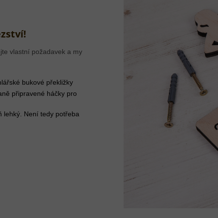
zství!
jte vlastní požadavek a my
lářské bukové překližky
aně připravené háčky pro
ň lehký. Není tedy potřeba