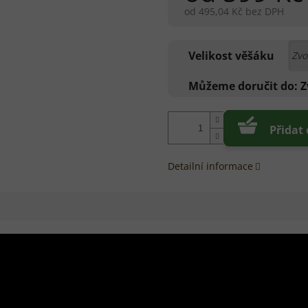
od
495,04 Kč
bez DPH
Měrná
cena:
Velikost věšáku
Můžeme doručit do:
Z
Přidat
Detailní informace