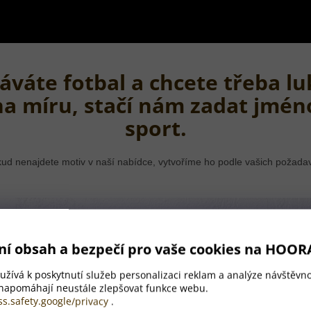
áváte fotbal a chcete třeba lu
na míru, stačí nám zadat jmén
sport.
ud nenajdete motiv v naší nabídce, vytvoříme ho podle vašich požada
ní obsah a bezpečí pro vaše cookies na HOOR
žívá k poskytnutí služeb personalizaci reklam a analýze návštěvno
 napomáhají neustále zlepšovat funkce webu.
ss.safety.google/privacy
.