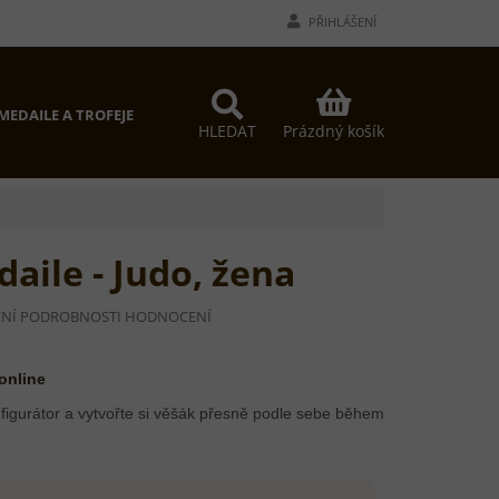
PŘIHLÁŠENÍ
NÁKUPNÍ
MEDAILE A TROFEJE
PROČ MY?
KONTAKTY
KOŠÍK
Prázdný košík
HLEDAT
aile - Judo, žena
NÍ
PODROBNOSTI HODNOCENÍ
Í
 online
figurátor a vytvořte si věšák přesně podle sebe během