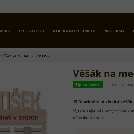
 MÍRU
PŘÍLEŽITOSTI
REKLAMNÍ PŘEDMĚTY
PRO FIRMY
VĚŠÁK NA MEDAILE - BOWLING
Věšák na med
PRŮMĚRNÉ
Tip na dárek
NEOHODN
HODNOCEN
PRODUKTU
JE
🎨 Navrhněte si vlastní věšák
0,0
Z
Vyzkoušejte náš nový online kon
5
několika kliknutí.
HVĚZDIČEK.