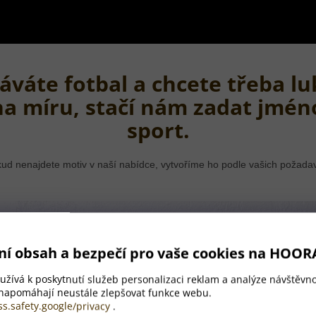
áváte fotbal a chcete třeba lu
na míru, stačí nám zadat jmén
sport.
ud nenajdete motiv v naší nabídce, vytvoříme ho podle vašich požada
ní obsah a bezpečí pro vaše cookies na HOOR
žívá k poskytnutí služeb personalizaci reklam a analýze návštěvno
 napomáhají neustále zlepšovat funkce webu.
ss.safety.google/privacy
.