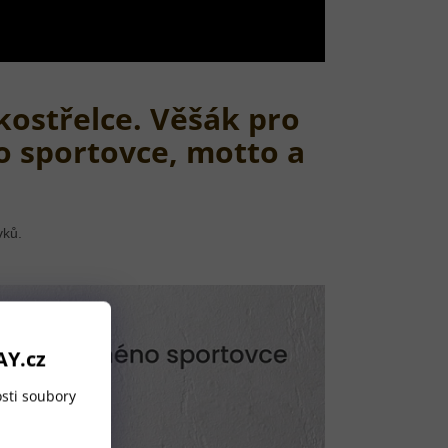
kostřelce. Věšák pro
o sportovce, motto a
vků.
AY.cz
sti soubory