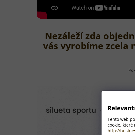
Nezáleží zda objedn
vás vyrobíme zcela 
Pok
Relevant
Tento web pou
cookie, které
http://busine