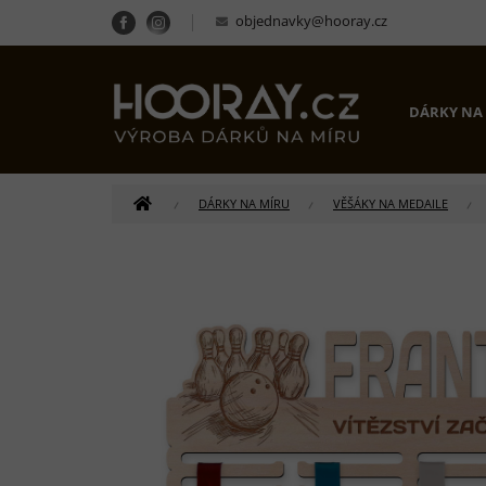
Přejít
objednavky@hooray.cz
na
obsah
DÁRKY NA
DOMŮ
DÁRKY NA MÍRU
VĚŠÁKY NA MEDAILE