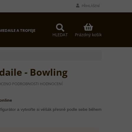
PŘIHLÁŠENÍ
NÁKUPNÍ
MEDAILE A TROFEJE
PROČ MY?
KONTAKTY
KOŠÍK
Prázdný košík
HLEDAT
aile - Bowling
OCENO
PODROBNOSTI HODNOCENÍ
Í
 online
figurátor a vytvořte si věšák přesně podle sebe během