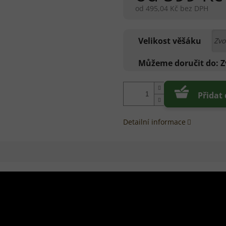
od
495,04 Kč
bez DPH
Měrná
cena:
Velikost věšáku
Můžeme doručit do:
Z
Přidat
Detailní informace