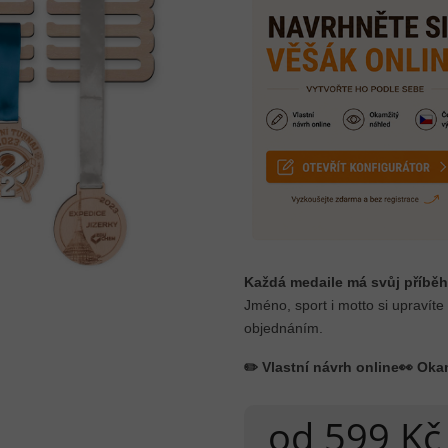
Každá medaile má svůj příběh
Jméno, sport i motto si upravíte
objednáním.
✏️ Vlastní návrh online
👀 Oka
od
599 Kč