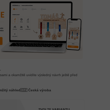
.
 sami a okamžitě uvidíte výsledný návrh ještě před
mžitý náhled
🇨🇿 Česká výroba
ZVOLTE VARIANTU