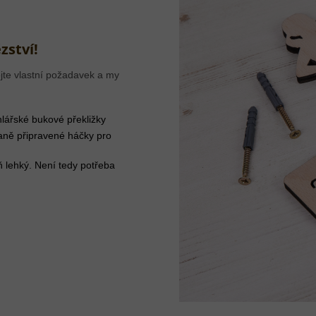
zství!
jte vlastní požadavek a my
lářské bukové překližky
aně připravené háčky pro
ň lehký. Není tedy potřeba