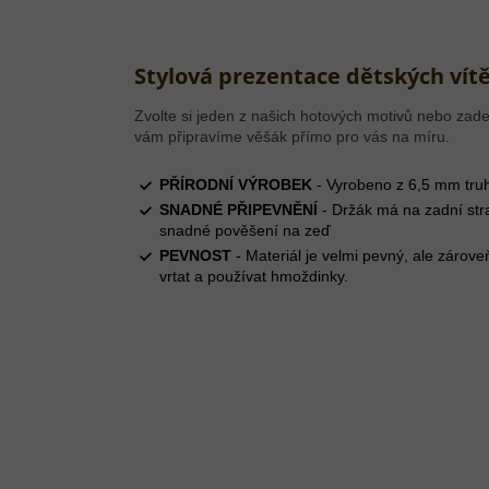
Stylová prezentace dětských vítě
Zvolte si jeden z našich hotových motivů nebo zade
vám připravíme věšák přímo pro vás na míru.
PŘÍRODNÍ VÝROBEK
- Vyrobeno z 6,5 mm truh
SNADNÉ PŘIPEVNĚNÍ
- Držák má na zadní str
snadné pověšení na zeď
PEVNOST
- Materiál je velmi pevný, ale zárove
vrtat a používat hmoždinky.