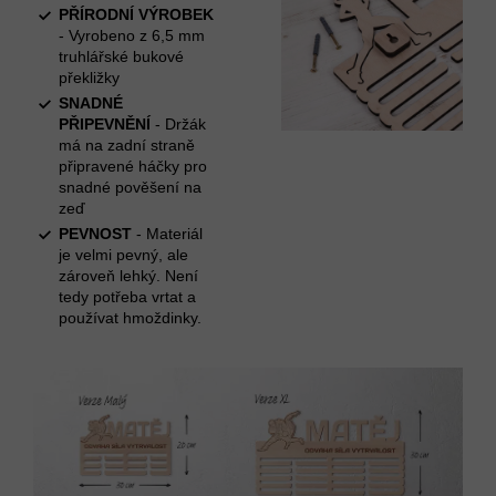
PŘÍRODNÍ VÝROBEK
- Vyrobeno z 6,5 mm
truhlářské bukové
překližky
SNADNÉ
PŘIPEVNĚNÍ
- Držák
má na zadní straně
připravené háčky pro
snadné pověšení na
zeď
PEVNOST
- Materiál
je velmi pevný, ale
zároveň lehký. Není
tedy potřeba vrtat a
používat hmoždinky.