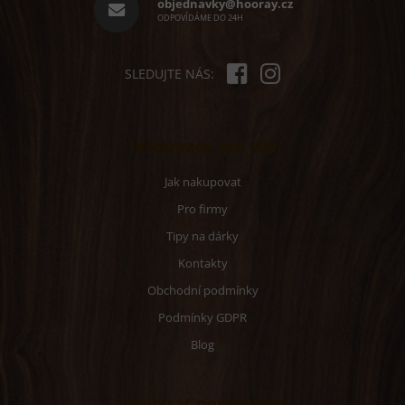
í
objednavky@hooray.cz
ODPOVÍDÁME DO 24H
SLEDUJTE NÁS:
Informace pro vás
Jak nakupovat
Pro firmy
Tipy na dárky
Kontakty
Obchodní podmínky
Podmínky GDPR
Blog
Odebírat newsletter