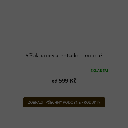
Věšák na medaile - Badminton, muž
SKLADEM
Průměrné
hodnocení
599 Kč
od
produktu
je
5,0
z
ZOBRAZIT VŠECHNY PODOBNÉ PRODUKTY
5
hvězdiček.