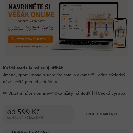
Každá medaile má svůj příběh.
Jméno, sport i motto si upravíte sami a okamžitě uvidíte výsledný
návrh ještě před objednáním.
✏️ Vlastní návrh online
👀 Okamžitý náhled
🇨🇿 Česká výroba
od
599 Kč
ZVOLTE VARIANTU
od
495,04 Kč
bez DPH
Měrná
cena:
Velikost věšáku