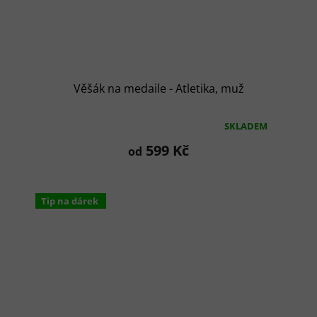
Věšák na medaile - Atletika, muž
SKLADEM
Průměrné
hodnocení
599 Kč
od
produktu
je
5,0
z
Tip na dárek
5
hvězdiček.