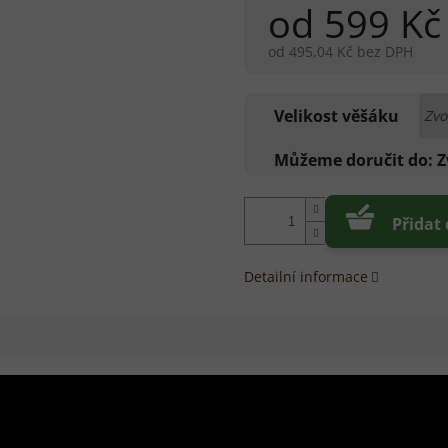
od
599 Kč
od
495,04 Kč
bez DPH
Měrná
cena:
Velikost věšáku
Můžeme doručit do:
Z
Přidat
Detailní informace