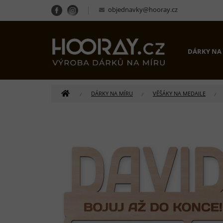
Přejít
objednavky@hooray.cz
na
obsah
DÁRKY NA
DOMŮ
DÁRKY NA MÍRU
VĚŠÁKY NA MEDAILE