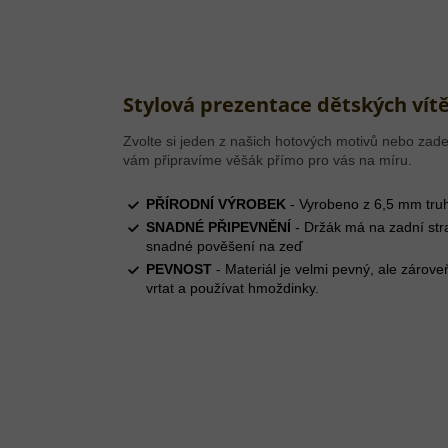
Stylová prezentace dětských vítě
Zvolte si jeden z našich hotových motivů nebo zade
vám připravíme věšák přímo pro vás na míru.
PŘÍRODNÍ VÝROBEK
- Vyrobeno z 6,5 mm truh
SNADNÉ PŘIPEVNĚNÍ
- Držák má na zadní str
snadné pověšení na zeď
PEVNOST
- Materiál je velmi pevný, ale zárove
vrtat a používat hmoždinky.