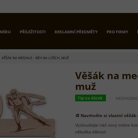
 MÍRU
PŘÍLEŽITOSTI
REKLAMNÍ PŘEDMĚTY
PRO FIRMY
VĚŠÁK NA MEDAILE - BĚH NA LYŽÍCH, MUŽ
Věšák na med
muž
PRŮMĚRNÉ
Tip na dárek
NEOHODN
HODNOCEN
PRODUKTU
JE
🎨 Navrhněte si vlastní věšák
0,0
Z
Vyzkoušejte náš nový online kon
5
několika kliknutí.
HVĚZDIČEK.