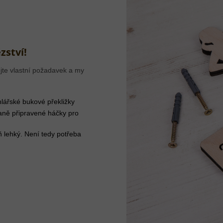
zství!
jte vlastní požadavek a my
lářské bukové překližky
aně připravené háčky pro
ň lehký. Není tedy potřeba