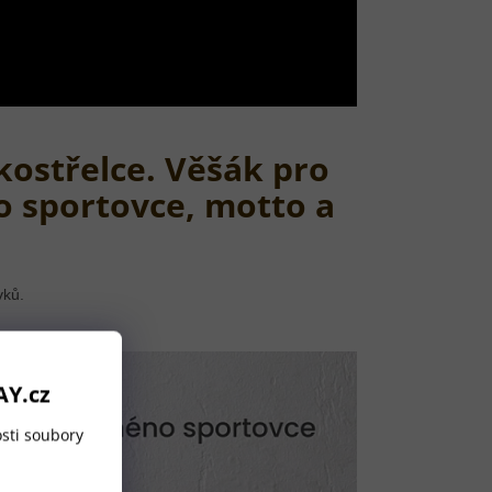
kostřelce. Věšák pro
o sportovce, motto a
vků.
AY.cz
sti soubory