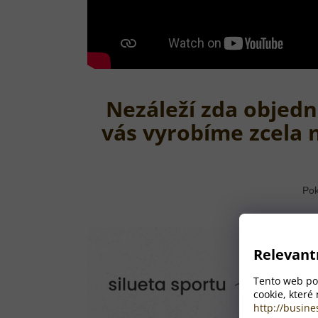
Nezáleží zda objedn
vás vyrobíme zcela 
Pok
Relevant
Tento web pou
cookie, které
http://busine