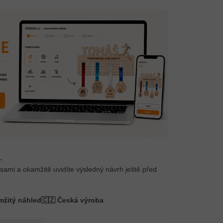
.
 sami a okamžitě uvidíte výsledný návrh ještě před
mžitý náhled
🇨🇿 Česká výroba