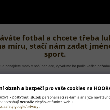
áváte fotbal a chcete třeba lu
na míru, stačí nám zadat jmén
sport.
ud nenajdete motiv v naší nabídce, vytvoříme ho podle vašich požada
ní obsah a bezpečí pro vaše cookies na HOOR
žívá k poskytnutí služeb personalizaci reklam a analýze návštěvno
 napomáhají neustále zlepšovat funkce webu.
ss.safety.google/privacy
.