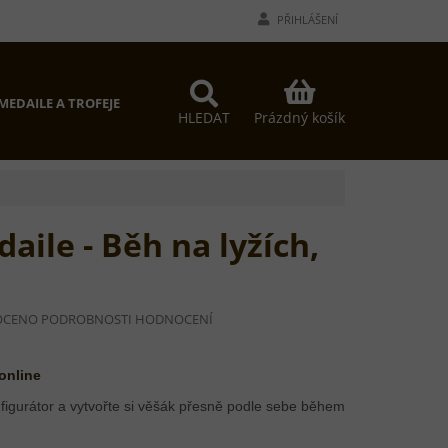
PŘIHLÁŠENÍ
NÁKUPNÍ
MEDAILE A TROFEJE
PROČ MY?
KONTAKTY
KOŠÍK
Prázdný košík
HLEDAT
aile - Běh na lyžích,
OCENO
PODROBNOSTI HODNOCENÍ
Í
 online
figurátor a vytvořte si věšák přesně podle sebe během