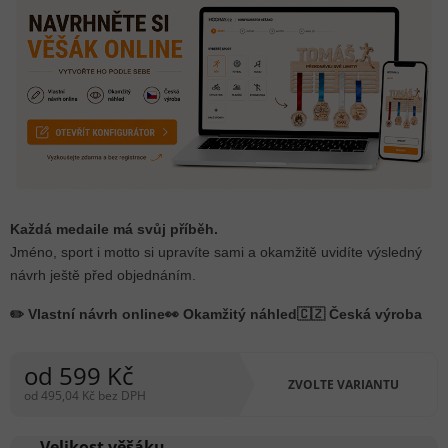
Každá medaile má svůj příběh.
Jméno, sport i motto si upravíte sami a okamžitě uvidíte výsledný
návrh ještě před objednáním.
✏️ Vlastní návrh online
👀 Okamžitý náhled
🇨🇿 Česká výroba
od
599 Kč
ZVOLTE VARIANTU
od
495,04 Kč
bez DPH
Měrná
cena:
Velikost věšáku