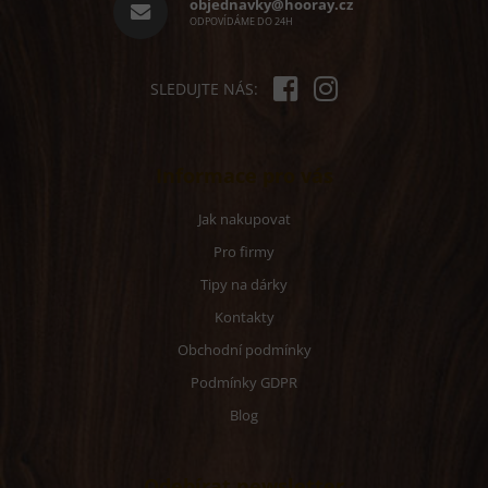
í
objednavky@hooray.cz
ODPOVÍDÁME DO 24H
SLEDUJTE NÁS:
Informace pro vás
Jak nakupovat
Pro firmy
Tipy na dárky
Kontakty
Obchodní podmínky
Podmínky GDPR
Blog
Odebírat newsletter