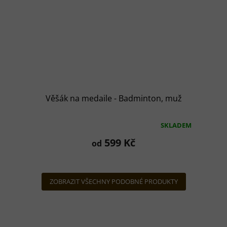
Věšák na medaile - Badminton, muž
SKLADEM
Průměrné
hodnocení
599 Kč
od
produktu
je
5,0
z
ZOBRAZIT VŠECHNY PODOBNÉ PRODUKTY
5
hvězdiček.