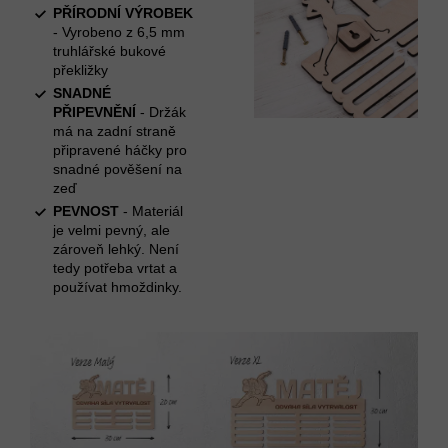
PŘÍRODNÍ VÝROBEK
- Vyrobeno z 6,5 mm
truhlářské bukové
překližky
SNADNÉ
PŘIPEVNĚNÍ
- Držák
má na zadní straně
připravené háčky pro
snadné pověšení na
zeď
PEVNOST
- Materiál
je velmi pevný, ale
zároveň lehký. Není
tedy potřeba vrtat a
používat hmoždinky.