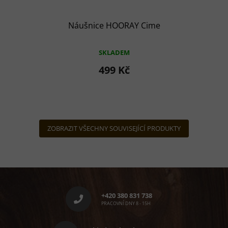
Náušnice HOORAY Cime
SKLADEM
499 Kč
ZOBRAZIT VŠECHNY SOUVISEJÍCÍ PRODUKTY
Z
á
p
+420 380 831 738
a
PRACOVNÍ DNY 8 - 15H
t