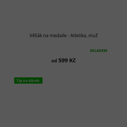
Věšák na medaile - Atletika, muž
SKLADEM
Průměrné
hodnocení
599 Kč
od
produktu
je
5,0
z
Tip na dárek
5
hvězdiček.