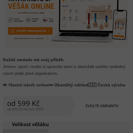
Každá medaile má svůj příběh.
Jméno, sport i motto si upravíte sami a okamžitě uvidíte výsledný
návrh ještě před objednáním.
✏️ Vlastní návrh online
👀 Okamžitý náhled
🇨🇿 Česká výroba
od
599 Kč
ZVOLTE VARIANTU
od
495,04 Kč
bez DPH
Měrná
cena:
Velikost věšáku