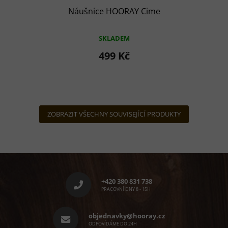
Náušnice HOORAY Cime
SKLADEM
499 Kč
ZOBRAZIT VŠECHNY SOUVISEJÍCÍ PRODUKTY
Z
á
p
+420 380 831 738
a
PRACOVNÍ DNY 8 - 15H
t
í
objednavky@hooray.cz
ODPOVÍDÁME DO 24H