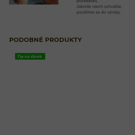
požadavků.
Jakmile návrh schválíte,
pouštíme se do výroby.
Tip na dárek