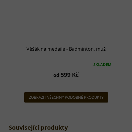
Věšák na medaile - Badminton, muž
SKLADEM
Průměrné
hodnocení
599 Kč
od
produktu
je
5,0
z
ZOBRAZIT VŠECHNY PODOBNÉ PRODUKTY
5
hvězdiček.
Související produkty