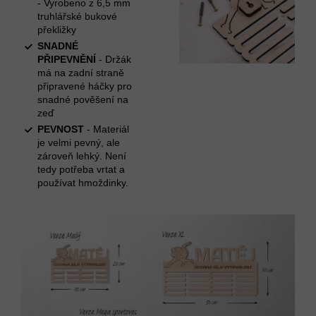
- Vyrobeno z 6,5 mm
truhlářské bukové
překližky
SNADNÉ
PŘIPEVNĚNÍ
- Držák
má na zadní straně
připravené háčky pro
snadné pověšení na
zeď
PEVNOST
- Materiál
je velmi pevný, ale
zároveň lehký. Není
tedy potřeba vrtat a
používat hmoždinky.