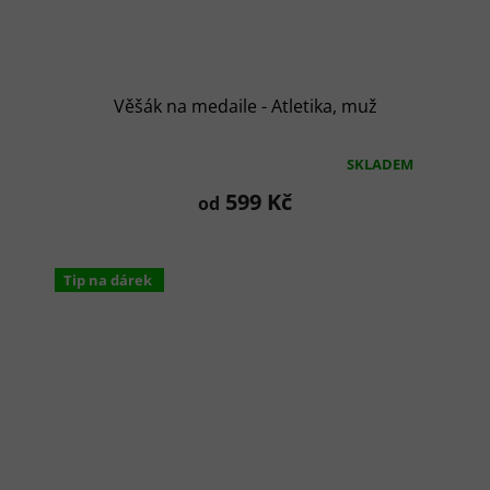
Věšák na medaile - Atletika, muž
SKLADEM
Průměrné
hodnocení
599 Kč
od
produktu
je
5,0
z
Tip na dárek
5
hvězdiček.