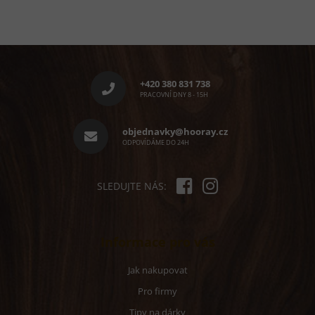
Z
á
p
+420 380 831 738
a
PRACOVNÍ DNY 8 - 15H
t
í
objednavky@hooray.cz
ODPOVÍDÁME DO 24H
SLEDUJTE NÁS:
Informace pro vás
Jak nakupovat
Pro firmy
Tipy na dárky