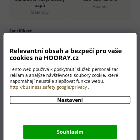
papír
Rozměr
Materiály
Specifikace
Materiály
Bambus, Recyklovaný papír
Relevantní obsah a bezpečí pro vaše
Rozměr
105×105×80 mm
cookies na HOORAY.cz
Hmotnost
240 g
Barva
přírodní
Tento web používá k poskytnutí služeb personalizaci
reklam a analýze návštěvnosti soubory cookie, které
Země původu
CN
napomáhají neustále zlepšovat funkce webu.
http://business.safety.google/privacy
.
Nastavení
Proč nakoupit u HOORAY?
💛
🎁
Pečlivost jako od
Odborný výběr produktů
Souhlasím
babičky
Každý produkt v naší
Věříme, že dárek má
nabídce prošel naším