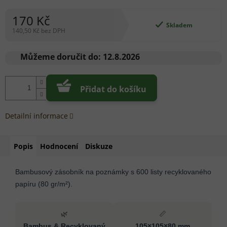
170 Kč
Skladem
140,50 Kč bez DPH
Měrná
cena:
Můžeme doručit do:
12.8.2026
Přidat do košíku
Detailní informace
Popis
Hodnocení
Diskuze
Bambusový zásobník na poznámky s 600 listy recyklovaného
papíru (80 gr/m²).
🌿
📏
Bambus & Recyklovaný
105×105×80 mm