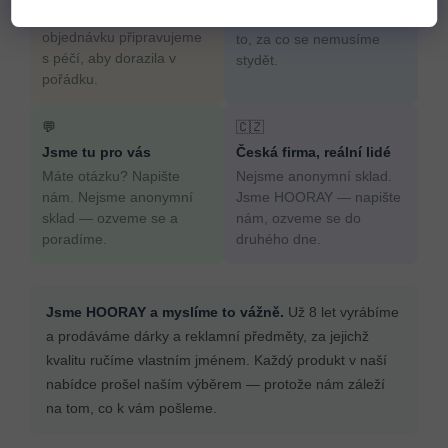
potěšit. Každou
výběrem. Prodáváme jen
objednávku připravujeme
to, za co se nemusíme
s péčí, aby dorazila v
stydět.
pořádku.
💬
🇨🇿
Jsme tu pro vás
Česká firma, reální lidé
Máte otázku? Napište
Nejsme anonymní sklad.
nám. Nejsme anonymní
Jsme HOORAY — napište
sklad — ozveme se a
nám, ozveme se do
poradíme.
druhého dne.
Jsme HOORAY a myslíme to vážně.
Už 8 let vyrábíme
a prodáváme dárky a reklamní předměty, za jejichž
kvalitu ručíme vlastním jménem. Každý produkt v naší
nabídce prošel naším výběrem — protože nám záleží
na tom, co k vám pošleme.