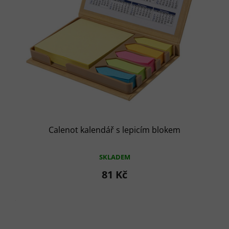
d
u
k
t
ů
Calenot kalendář s lepicím blokem
SKLADEM
81 Kč