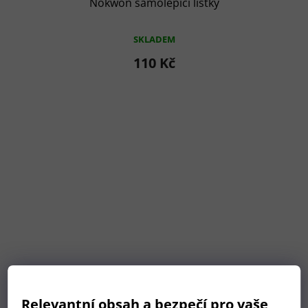
Nokwon samolepící lístky
SKLADEM
110 Kč
Relevantní obsah a bezpečí pro vaše