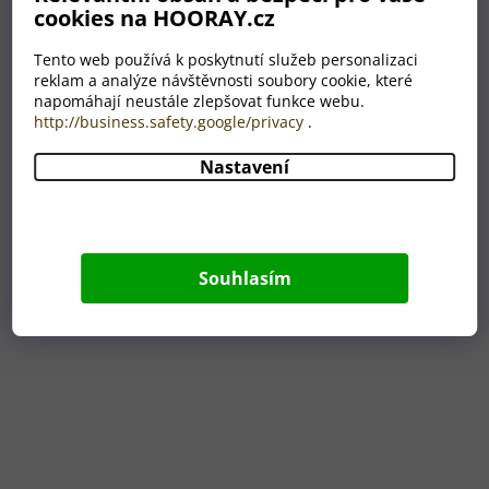
cookies na HOORAY.cz
Tento web používá k poskytnutí služeb personalizaci
reklam a analýze návštěvnosti soubory cookie, které
napomáhají neustále zlepšovat funkce webu.
Juknok samolepící lístky
http://business.safety.google/privacy
.
Nastavení
SKLADEM
77 Kč
Souhlasím