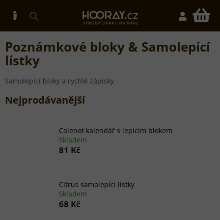
Přejít
na
N
obsah
K
Poznámkové bloky & Samolepící
lístky
Samolepící bloky a rychlé zápisky
Nejprodávanější
Calenot kalendář s lepicím blokem
Skladem
81 Kč
Citrus samolepící lístky
Skladem
68 Kč