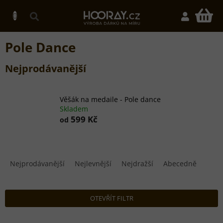
Přejít
na
N
obsah
K
Pole Dance
Nejprodávanější
Věšák na medaile - Pole dance
Skladem
599 Kč
od
Ř
a
Nejprodávanější
Nejlevnější
Nejdražší
Abecedně
z
e
n
OTEVŘÍT FILTR
í
p
V