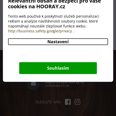
Relevantní obsah a bezpečí pro vaše
cookies na HOORAY.cz
SKLADEM
599 Kč
od
Tento web používá k poskytnutí služeb personalizaci
reklam a analýze návštěvnosti soubory cookie, které
napomáhají neustále zlepšovat funkce webu.
1
položek celkem
http://business.safety.google/privacy
.
O
v
l
Nastavení
á
d
Z
a
á
c
p
í
+420 380 831 738
Souhlasím
p
a
PRACOVNÍ DNY 8 - 15H
r
t
v
í
objednavky@hooray.cz
k
ODPOVÍDÁME DO 24H
y
v
ý
p
SLEDUJTE NÁS:
i
s
u