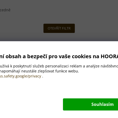
cedně
OTEVŘÍT FILTR
na dárek
ní obsah a bezpečí pro vaše cookies na HOOR
žívá k poskytnutí služeb personalizaci reklam a analýze návštěvno
 napomáhají neustále zlepšovat funkce webu.
ss.safety.google/privacy
.
Souhlasím
ák na medaile - Nohejbal,