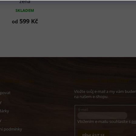
žena
SKLADEM
599 Kč
od
O
v
l
á
d
a
c
í
mace pro vás
Odebírat newsletter
p
r
Vložte svůj e-mail a my vám bude
v
upovat
na našem e-shopu.
k
y
y
v
E-mail
dárky
ý
p
y
Vložením e-mailu souhlasíte s
po
i
ní podmínky
s
PŘIHLÁSIT SE