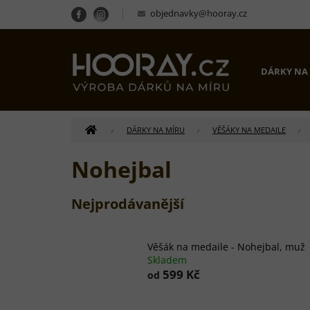
Přejít
objednavky@hooray.cz
na
obsah
DÁRKY NA
DOMŮ
DÁRKY NA MÍRU
VĚŠÁKY NA MEDAILE
Nohejbal
Nejprodávanější
Věšák na medaile - Nohejbal, muž
Skladem
599 Kč
od