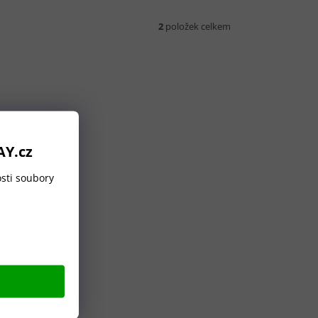
2
položek celkem
AY.cz
sti soubory