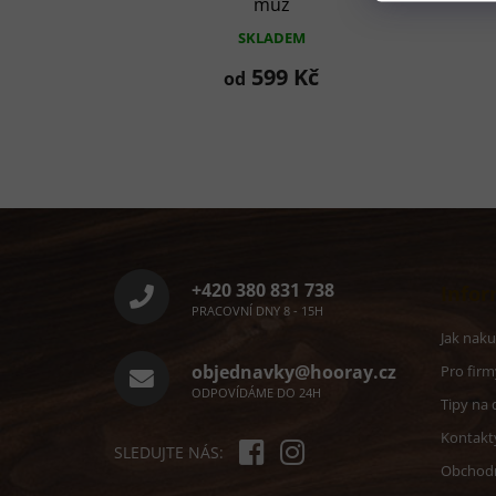
muž
SKLADEM
599 Kč
od
Z
á
p
a
+420 380 831 738
Infor
t
PRACOVNÍ DNY 8 - 15H
í
Jak nak
objednavky@hooray.cz
Pro firm
ODPOVÍDÁME DO 24H
Tipy na 
Kontakt
SLEDUJTE NÁS:
Obchod