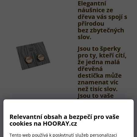
Elegantní
náušnice ze
dřeva vás spojí s
přírodou
bez zbytečných
slov.
Jsou to šperky
pro ty, kteří cítí,
že jedna malá
dřevěná
destička může
znamenat víc
než tisíc slov.
Jsou to vaše
příběhy.
Relevantní obsah a bezpečí pro vaše
cookies na HOORAY.cz
Tento web používá k poskytnutí služeb personalizaci