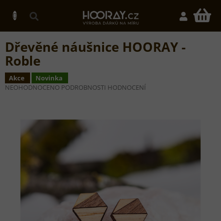
Přejít
na
N
obsah
K
Dřevěné náušnice HOORAY -
Roble
Akce
Novinka
PRŮMĚRNÉ
NEOHODNOCENO
PODROBNOSTI HODNOCENÍ
HODNOCENÍ
PRODUKTU
JE
0,0
Z
5
HVĚZDIČEK.