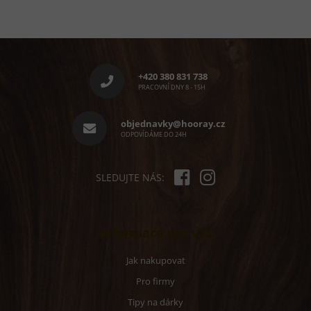
Z
á
p
+420 380 831 738
a
PRACOVNÍ DNY 8 - 15H
t
í
objednavky@hooray.cz
ODPOVÍDÁME DO 24H
SLEDUJTE NÁS:
Informace pro vás
Jak nakupovat
Pro firmy
Tipy na dárky