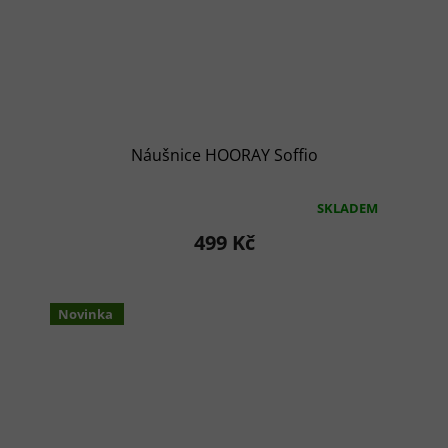
Náušnice HOORAY Soffio
SKLADEM
Průměrné
hodnocení
499 Kč
produktu
je
4,0
z
Novinka
5
hvězdiček.