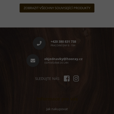
hvězdiček.
ZOBRAZIT VŠECHNY SOUVISEJÍCÍ PRODUKTY
Z
á
p
+420 380 831 738
a
PRACOVNÍ DNY 8 - 15H
t
í
objednavky@hooray.cz
ODPOVÍDÁME DO 24H
SLEDUJTE NÁS:
Informace pro vás
Jak nakupovat