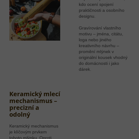
kdo ocení spojení
praktičnosti a osobního
designu.
Gravírování vlastního
motivu – jména, citátu,
loga nebo jiného
kreativního návrhu –
promění mlýnek v
originální kousek vhodný
do domácnosti i jako
dárek.
Keramický mlecí
mechanismus –
precizní a
odolný
Keramický mechanismus
je klíčovým prvkem
tohoto mlýnku. Oproti