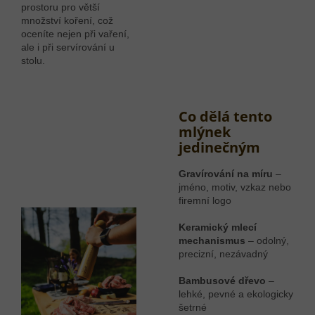
prostoru pro větší
množství koření, což
oceníte nejen při vaření,
ale i při servírování u
stolu.
Co dělá tento
mlýnek
jedinečným
Gravírování na míru
–
jméno, motiv, vzkaz nebo
firemní logo
Keramický mlecí
mechanismus
– odolný,
precizní, nezávadný
Bambusové dřevo
–
lehké, pevné a ekologicky
šetrné