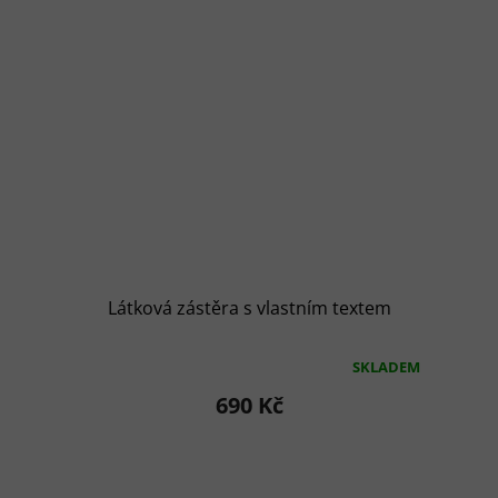
Látková zástěra s vlastním textem
SKLADEM
Průměrné
hodnocení
690 Kč
produktu
je
5,0
z
5