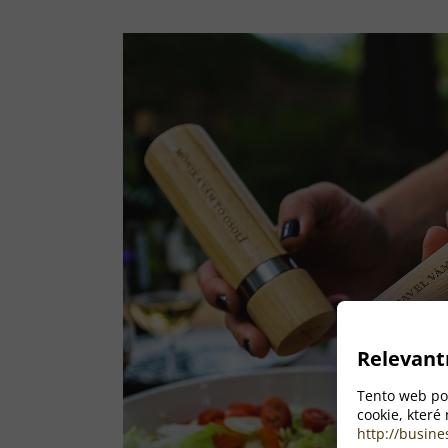
Relevant
Tento web pou
cookie, které
http://busine