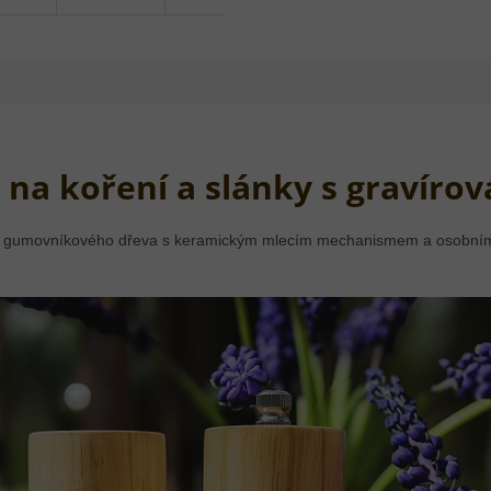
na koření a slánky s gravíro
 z gumovníkového dřeva s keramickým mlecím mechanismem a osobním 