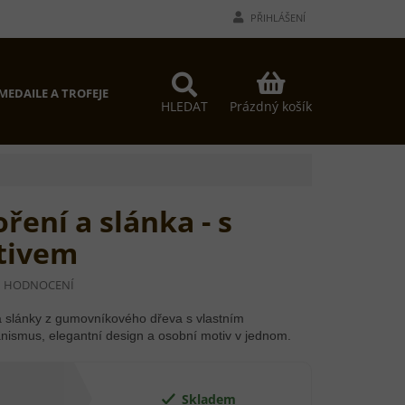
PŘIHLÁŠENÍ
NÁKUPNÍ
MEDAILE A TROFEJE
PROČ MY?
KONTAKTY
KOŠÍK
Prázdný košík
HLEDAT
ření a slánka - s
tivem
I HODNOCENÍ
a slánky z gumovníkového dřeva s vlastním
ismus, elegantní design a osobní motiv v jednom.
Skladem