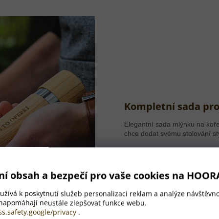
Kompletní sada pr
Elegantní sada mlýnku na koře
chce dodat svému stolování sty
Díky gravírování motivu na mír
sada stane nejen praktickým, 
slavnostní tabule.
ní obsah a bezpečí pro vaše cookies na HOOR
žívá k poskytnutí služeb personalizaci reklam a analýze návštěvno
 napomáhají neustále zlepšovat funkce webu.
ss.safety.google/privacy
.