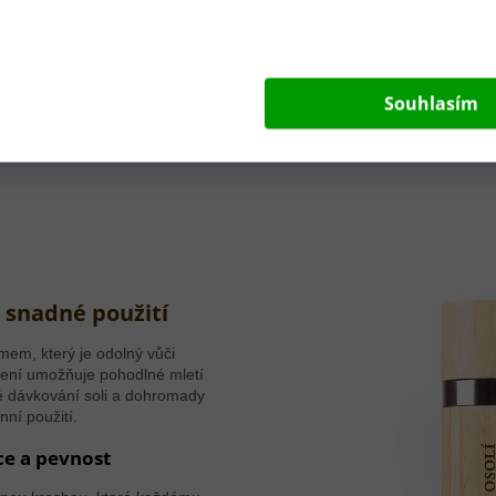
Souhlasím
 snadné použití
em, který je odolný vůči
čení umožňuje pohodlné mletí
 dávkování soli a dohromady
nní použití.
ce a pevnost