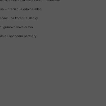
mus
– precizní a odolné mletí
lýnku na koření a slánky
ní gumovníkové dřevo
átele i obchodní partnery