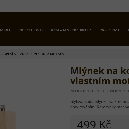
 MÍRU
PŘÍLEŽITOSTI
REKLAMNÍ PŘEDMĚTY
PRO FIRMY
 KOŘENÍ A SLÁNKA - S VLASTNÍM MOTIVEM
Mlýnek na ko
vlastním mo
PRŮMĚRNÉ
NEOHODNOCENO
PODROBNOST
HODNOCENÍ
PRODUKTU
Stylová sada mlýnku na koření 
JE
gravírováním. Keramický mechan
0,0
Z
499 Kč
5
HVĚZDIČEK.