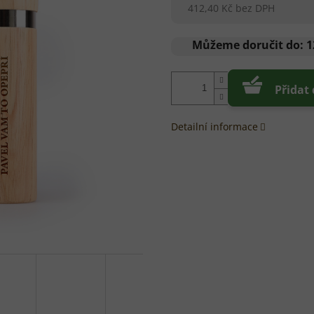
412,40 Kč bez DPH
Měrná
cena:
Můžeme doručit do:
1
Přidat
Detailní informace