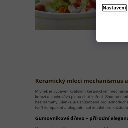
Nastavení
Keramický mlecí mechanismus a
Mlýnek je vybaven kvalitním keramickým mechanism
korozi a zachovává plnou chuť koření. Snadné oto
bez námahy. Slánka je uzpůsobena pro jednoduché
tvoří kompaktní a elegantní set ideální pro každode
Gumovníkové dřevo – přírodní elegan