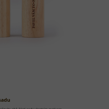
 sadu
lizujte obě části sady vlastním motivem