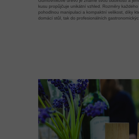
Gumovníkové dřevo je známé svou odolností a je
kusu propůjčuje unikátní vzhled. Rozměry každého k
pohodlnou manipulaci a kompaktní velikost, díky kt
domácí stůl, tak do profesionálních gastronomický