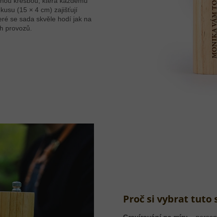
mnou kresbou, která každému
usu (15 × 4 cm) zajišťují
eré se sada skvěle hodí jak na
ch provozů.
Proč si vybrat tuto
Gravírování na míru
– persona