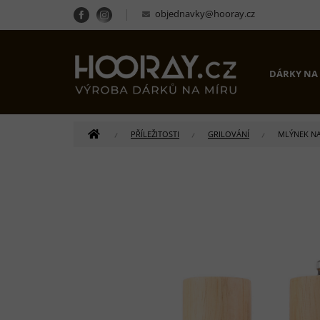
Přejít
objednavky@hooray.cz
na
obsah
DÁRKY NA
DOMŮ
PŘÍLEŽITOSTI
GRILOVÁNÍ
MLÝNEK NA