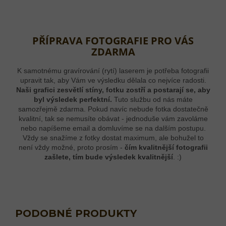
PŘÍPRAVA FOTOGRAFIE PRO VÁS
ZDARMA
K samotnému gravírování (rytí) laserem je potřeba fotografii
upravit tak, aby Vám ve výsledku dělala co nejvíce radosti.
Naši grafici zesvětlí stíny, fotku zostří a postarají se, aby
byl výsledek perfektní.
Tuto službu od nás máte
samozřejmě zdarma. Pokud navíc nebude fotka dostatečně
kvalitní, tak se nemusíte obávat - jednoduše vám zavoláme
nebo napíšeme email a domluvíme se na dalším postupu.
Vždy se snažíme z fotky dostat maximum, ale bohužel to
není vždy možné, proto prosím -
čím kvalitnější fotografii
zašlete, tím bude výsledek kvalitnější
. :)