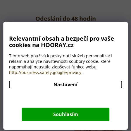
Odeslání do 48 hodin
Jsme opravdu rychlí. V případě kvalitní fotografie do 48
hodin předáváme dopravci.
Relevantní obsah a bezpečí pro vaše
cookies na HOORAY.cz
ČASTÉ OMYLY
Tento web používá k poskytnutí služeb personalizaci
reklam a analýze návštěvnosti soubory cookie, které
Občas se nám stane, že
napomáhají neustále zlepšovat funkce webu.
nám zákazníci přiloží
http://business.safety.google/privacy
.
fotku poněkud kreativně.
Vyvarujte se prosím
Nastavení
následujících neduhů.
Nefoťte obrazovku
počítače, kde je
zobrazena fotografie,
Souhlasím
kterou chcete
gravírovat. Bohužel
taková fotka není