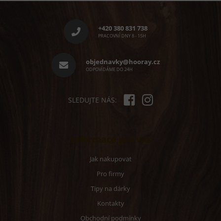
Z
á
p
+420 380 831 738
a
PRACOVNÍ DNY 8 - 15H
t
í
objednavky@hooray.cz
ODPOVÍDÁME DO 24H
SLEDUJTE NÁS:
Informace pro vás
Jak nakupovat
Pro firmy
Tipy na dárky
Kontakty
Obchodní podmínky