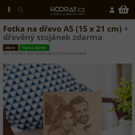
Přejít
na
N
obsah
K
Fotka na dřevo A5 (15 x 21 cm)
+
dřevěný stojánek zdarma
Akce
Tip na dárek
PRŮMĚRNÉ
121 HODNOCENÍ
PODROBNOSTI HODNOCENÍ
HODNOCENÍ
PRODUKTU
JE
5,0
Z
5
HVĚZDIČEK.