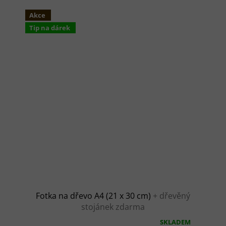
Akce
Tip na dárek
Fotka na dřevo A4 (21 x 30 cm)
+ dřevěný
stojánek zdarma
SKLADEM
Průměrné