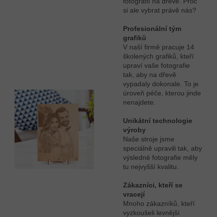
fotografií na dřevě. Proč
si ale vybrat právě nás?
Profesionální tým
grafiků
V naší firmě pracuje 14
školených grafiků, kteří
upraví vaše fotografie
tak, aby na dřevě
vypadaly dokonale. To je
úroveň péče, kterou jinde
nenajdete.
Unikátní technologie
výroby
Naše stroje jsme
speciálně upravili tak, aby
výsledné fotografie měly
tu nejvyšší kvalitu.
Zákazníci, kteří se
vracejí
Mnoho zákazníků, kteří
vyzkoušeli levnější