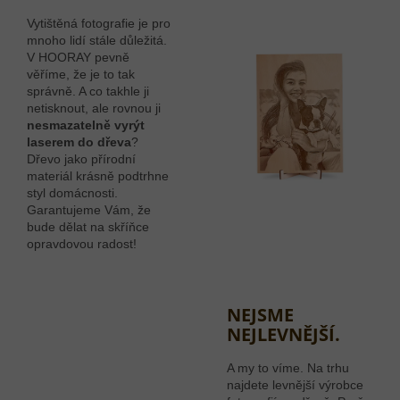
Vytištěná fotografie je pro
mnoho lidí stále důležitá.
V HOORAY pevně
věříme, že je to tak
správně. A co takhle ji
netisknout, ale rovnou ji
nesmazatelně vyrýt
laserem do dřeva
?
Dřevo jako přírodní
materiál krásně podtrhne
styl domácnosti.
Garantujeme Vám, že
bude dělat na skříňce
opravdovou radost!
NEJSME
NEJLEVNĚJŠÍ.
A my to víme. Na trhu
najdete levnější výrobce