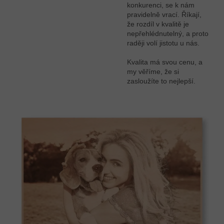
konkurenci, se k nám
pravidelně vrací. Říkají,
že rozdíl v kvalitě je
nepřehlédnutelný, a proto
raději volí jistotu u nás.
Kvalita má svou cenu, a
my věříme, že si
zasloužíte to nejlepší.