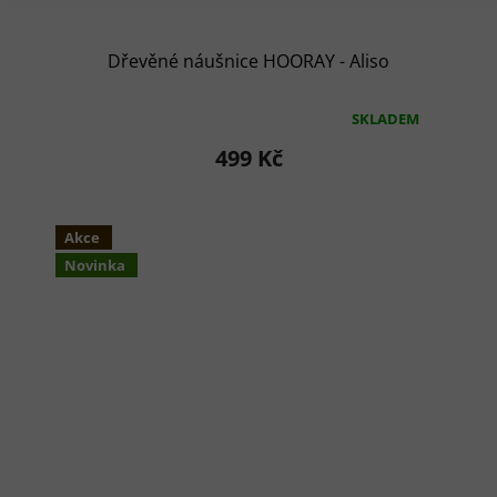
Dřevěné náušnice HOORAY - Aliso
SKLADEM
Průměrné
hodnocení
499 Kč
produktu
je
5,0
z
Akce
5
Novinka
hvězdiček.