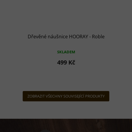
Dřevěné náušnice HOORAY - Roble
SKLADEM
499 Kč
ZOBRAZIT VŠECHNY SOUVISEJÍCÍ PRODUKTY
Z
á