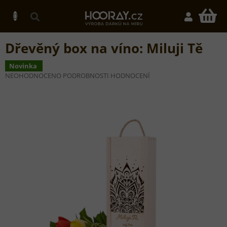
Přejít
na
N
obsah
K
Dřevěný box na víno: Miluji Tě
Novinka
PRŮMĚRNÉ
NEOHODNOCENO
PODROBNOSTI HODNOCENÍ
HODNOCENÍ
PRODUKTU
JE
0,0
Z
5
HVĚZDIČEK.