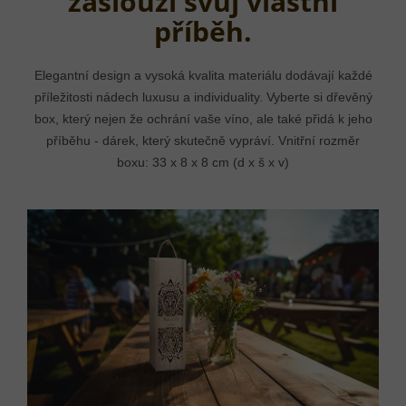
zaslouží svůj vlastní
příběh.
Elegantní design a vysoká kvalita materiálu dodávají každé
příležitosti nádech luxusu a individuality. Vyberte si dřevěný
box, který nejen že ochrání vaše víno, ale také přidá k jeho
příběhu - dárek, který skutečně vypráví. Vnitřní rozměr
boxu: 33 x 8 x 8 cm (d x š x v)