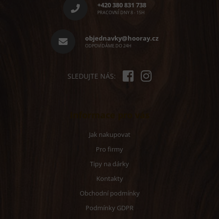
p
+420 380 831 738
a
PRACOVNÍ DNY 8 - 15H
t
í
objednavky@hooray.cz
ODPOVÍDÁME DO 24H
SLEDUJTE NÁS:
Informace pro vás
Jak nakupovat
Pro firmy
Tipy na dárky
Kontakty
Obchodní podmínky
Podmínky GDPR