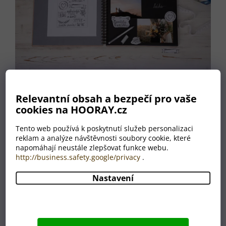
Relevantní obsah a bezpečí pro vaše
cookies na HOORAY.cz
Před výrobou
dostanete
Tento web používá k poskytnutí služeb personalizaci
návrh
reklam a analýze návštěvnosti soubory cookie, které
napomáhají neustále zlepšovat funkce webu.
Po odeslání objednávky
http://business.safety.google/privacy
.
vám zašleme do vaší e-
mailové schránky odkaz
Nastavení
na počítačovou
vizualizaci fotoalba
vytvořenou podle vašich
požadavků.
Jakmile návrh schválíte,