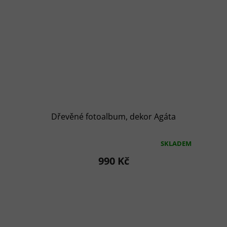
Dřevěné fotoalbum, dekor Agáta
SKLADEM
Průměrné
hodnocení
990 Kč
produktu
je
5,0
z
5
hvězdiček.