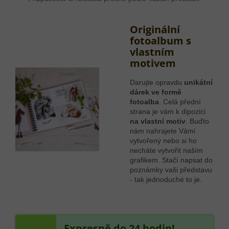
Originální
fotoalbum s
vlastním
motivem
Darujte opravdu
unikátní
dárek ve formě
fotoalba
. Celá přední
strana je vám k dipozici
na vlastní motiv
. Buďto
nám nahrajete Vámi
vytvořený nebo si ho
necháte vytvořit naším
grafikem. Stačí napsat do
poznámky vaši představu
- tak jednoduché to je.
Expresně do 24 hodin!