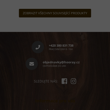
ZOBRAZIT VŠECHNY SOUVISEJÍCÍ PRODUKTY
Z
á
p
+420 380 831 738
a
PRACOVNÍ DNY 8 - 15H
t
í
objednavky@hooray.cz
ODPOVÍDÁME DO 24H
SLEDUJTE NÁS:
Informace pro vás