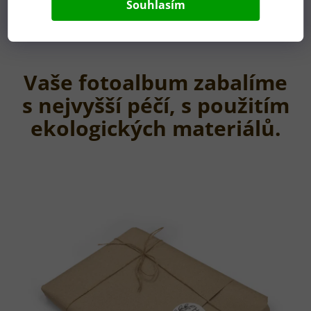
Souhlasím
pouštíme se do výroby.
Vaše fotoalbum zabalíme
s nejvyšší péčí, s použitím
ekologických materiálů.