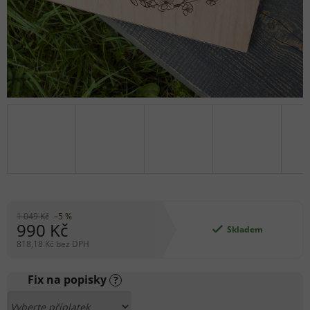
1 049 Kč
–5 %
990 Kč
Skladem
818,18 Kč
bez DPH
Měrná
cena:
Fix na popisky
?