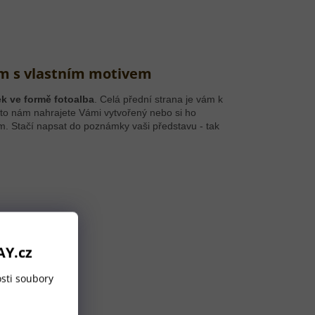
um s vlastním motivem
ek ve formě fotoalba
. Celá přední strana je vám k
to nám nahrajete Vámi vytvořený nebo si ho
em. Stačí napsat do poznámky vaši představu - tak
AY.cz
sti soubory