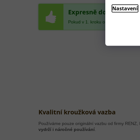
Nastavení
Expresně do 24 hodin!
Pokud v 1. kroku objednávky zvolíte
Kvalitní kroužková vazba
Používáme pouze originální vazbu od firmy RENZ,
vydrží i náročné používání
.