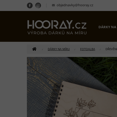
Přejít
objednavky@hooray.cz
na
obsah
DÁRKY NA
DOMŮ
DÁRKY NA MÍRU
FOTOALBA
DŘEVĚN