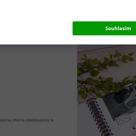
 "Expresní dodání", tak garantujeme odeslání objednávky do 24 hodin 
Souhlasím
 kterou máme otestovanou a