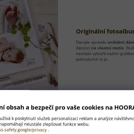
Originální fotoalb
Darujte opravdu
unikátní dár
dipozici
na vlastní motiv
. Buď
necháte vytvořit naším grafik
jednoduché to je.
ní obsah a bezpečí pro vaše cookies na HOOR
žívá k poskytnutí služeb personalizaci reklam a analýze návštěvno
 napomáhají neustále zlepšovat funkce webu.
ss.safety.google/privacy
.