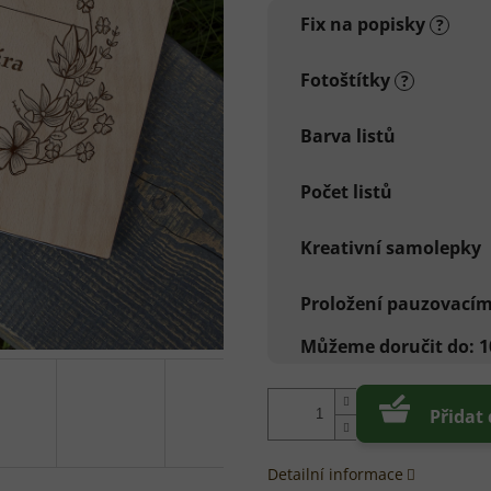
cena:
Fix na popisky
?
Fotoštítky
?
Barva listů
Počet listů
Kreativní samolepky
Proložení pauzovací
Můžeme doručit do:
1
Přidat
Detailní informace