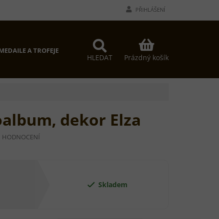
PŘIHLÁŠENÍ
NÁKUPNÍ
MEDAILE A TROFEJE
PROČ MY?
KONTAKTY
KOŠÍK
Prázdný košík
HLEDAT
album, dekor Elza
I HODNOCENÍ
Skladem